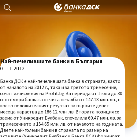
Най-печелившите банки в България
01.11.2012
Банка ДСК е най-печелившата банка в страната, както
от началото на 2012 г., така и за третото тримесечие,
сочат изчисления на Profit.bg За периода от 1 юли до 30
септември банката отчита печалба от 147.18 млн. лв., с
което положителният резултат за първите девет
месеца нараства до 186.12 млн. лв. Втората позиция се
заема от Уникредит Булбанк, спечелила 60.47 млн. лв. за
тримесечието и 154.65 млн. лв. от началото на годината.
Двете най-големи банки в страната по размер на
активите (Уникредит Булбанк и Банка ДСК) формират