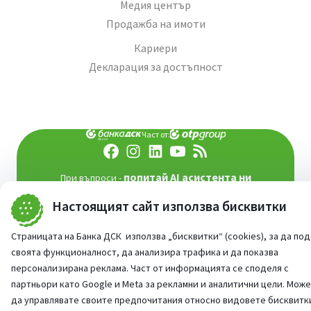
Медия център
Продажба на имоти
Кариери
Декларация за достъпност
Част от:
попитай AI асистента ни
При въпроси -
©
2026
Всички права запазени
Настоящият сайт използва бисквитки
Сайт от:
StudioX
Страницата на Банка ДСК използва „бисквитки“ (cookies), за да по
своята функционалност, да анализира трафика и да показва
персонализирана реклама. Част от информацията се споделя с
партньори като Google и Meta за рекламни и аналитични цели. Мож
да управлявате своите предпочитания относно видовете бисквитк