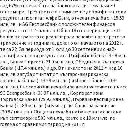
над 67% от печалбата на банковата система към 30
септември. През третото тримесечие добри финансови
резултати постигат Алфа Банк, отчела печалба от 15.59
млн. лв., и SG Експресбанк с положителен финансов
резултат от 11.76 млн. лв. Общо 18 от опериращите 31
банки в страната са реализирали печалби през третото
тримесечие на годината, докато от началото на 2012 г.
те са 22. За периода от 1 юли до 30 септември с най-
лоши финансови резултати са Райфайзенбанк (-35.8 млн.
лв.), Банка Пиреос (-21.9 млн. лв.), Обединена Българска
Банка (-17.4 млн. лв.) и др. От началото на 2012 г. над 10
млн. лв. загуба отчитат от Българо-американска
кредитна банка (-13.99 млн. лв.) и Инвестбанк (-10.36
млн. лв.). Със сериозни печалби за деветмесечието пък са
SG Ескпресбанк (36.97 млн. лв.), Корпоративна
Търговска Банка (29.93 млн. лв.), Първа инвестиционна
Банка (21.89 млн. лв.) и Българска банка за развитие
(20.87 млн. лв.). Общата печалба на банковата система
към септември е 503 млн. лв., което е с 19 млн. лв. по-
голяма от сравнимия период на 2011 г.