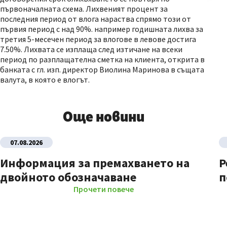
първоначалната схема. Лихвеният процент за
последния период от влога нараства спрямо този от
първия период с над 90%. например годишната лихва за
третия 5-месечен период за влогове в левове достига
7.50%. Лихвата се изплаща след изтичане на всеки
период по разплащателна сметка на клиента, открита в
банката с гл. изп. директор Виолина Маринова в същата
валута, в която е влогът.
Още новини
07.08.2026
Информация за премахването на
Р
двойното обозначаване
п
Прочети повече