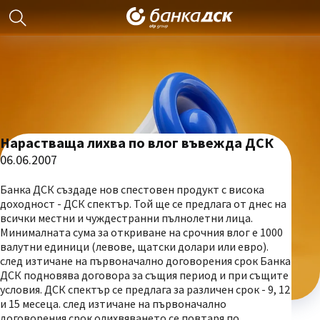
Нарастваща лихва по влог въвежда ДСК
06.06.2007
Банка ДСК създаде нов спестовен продукт с висока
доходност - ДСК спектър. Той ще се предлага от днес на
всички местни и чуждестранни пълнолетни лица.
Минималната сума за откриване на срочния влог е 1000
валутни единици (левове, щатски долари или евро).
след изтичане на първоначално договорения срок Банка
ДСК подновява договора за същия период и при същите
условия. ДСК спектър се предлага за различен срок - 9, 12
и 15 месеца. след изтичане на първоначално
договорения срок олихвяването се повтаря по