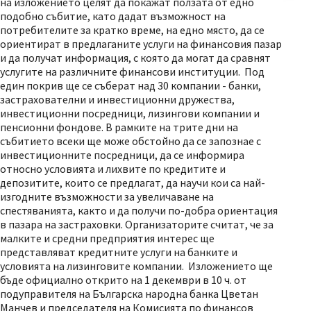
на изложението целят да покажат ползата от едно
подобно събитие, като дадат възможност на
потребителите за кратко време, на едно място, да се
ориентират в предлаганите услуги на финансовия пазар
и да получат информация, с която да могат да сравнят
услугите на различните финансови институции. Под
един покрив ще се съберат над 30 компании - банки,
застрахователни и инвестиционни дружества,
инвестиционни посредници, лизингови компании и
пенсионни фондове. В рамките на трите дни на
събитието всеки ще може обстойно да се запознае с
инвестиционните посредници, да се информира
относно условията и лихвите по кредитите и
депозитите, които се предлагат, да научи кои са най-
изгодните възможности за увеличаване на
спестяванията, както и да получи по-добра ориентация
в пазара на застраховки. Организаторите считат, че за
малките и средни предприятия интерес ще
представляват кредитните услуги на банките и
условията на лизинговите компании. Изложението ще
бъде официално открито на 1 декември в 10 ч. от
подуправителя на Българска народна банка Цветан
Манчев и председателя на Комисията по финансов