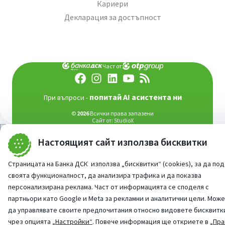
Кариери
Декларация за достъпност
Част от:
попитай AI асистента ни
При въпроси -
©
2026
Всички права запазени
Сайт от:
StudioX
Настоящият сайт използва бисквитки
Страницата на Банка ДСК използва „бисквитки“ (cookies), за да по
своята функционалност, да анализира трафика и да показва
персонализирана реклама. Част от информацията се споделя с
партньори като Google и Meta за рекламни и аналитични цели. Мож
да управлявате своите предпочитания относно видовете бисквитк
чрез опцията
„Настройки“
. Повече информация ще откриете в
„Пра