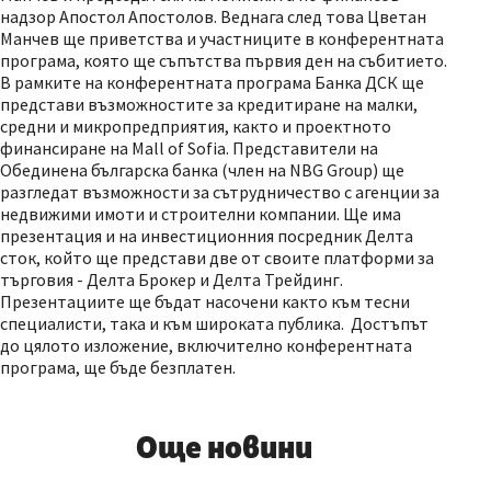
надзор Апостол Апостолов. Веднага след това Цветан
Манчев ще приветства и участниците в конферентната
програма, която ще съпътства първия ден на събитието.
В рамките на конферентната програма Банка ДСК ще
представи възможностите за кредитиране на малки,
средни и микропредприятия, както и проектното
финансиране на Mall of Sofia. Представители на
Обединена българска банка (член на NBG Group) ще
разгледат възможности за сътрудничество с агенции за
недвижими имоти и строителни компании. Ще има
презентация и на инвестиционния посредник Делта
сток, който ще представи две от своите платформи за
търговия - Делта Брокер и Делта Трейдинг.
Презентациите ще бъдат насочени както към тесни
специалисти, така и към широката публика. Достъпът
до цялото изложение, включително конферентната
програма, ще бъде безплатен.
Още новини