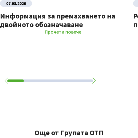
07.08.2026
Информация за премахването на
Р
двойното обозначаване
п
Прочети повече
Още от Групата ОТП