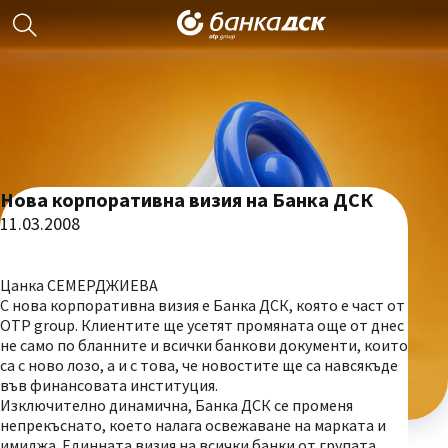
Нова корпоративна визия на Банка ДСК
11.03.2008
Цанка СЕМЕРДЖИЕВА
С нова корпоративна визия е Банка ДСК, която е част от
ОТР group. Клиентите ще усетят промяната още от днес
не само по бланните и всички банкови документи, които
са с ново лозо, а и с това, че новостите ще са навсякъде
във финансовата институция.
Изключително динамична, Банка ДСК се променя
непрекъснато, което налага освежаване на марката и
имиджа. Единната визия на всички банки от групата