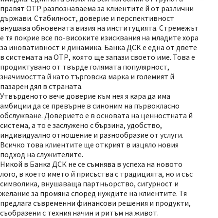
правят ОТР разпознаваема за клиентите й от различни
държави. Стабилност, доверие и перспективност
внушава обновената визия на институцията. Стремежът
е тя покрие все по-високите изисквания на младите хора
за иновативност и динамика. Банка ДСК е една от двете
в системата на ОТР, която ще запази своето име. Това е
продиктувано от твърде голямата популярност,
значимостта й като търговска марка и големият й
пазарен дял в страната.
Утвърденото вече доверие към нея я кара да има
амбиции да се превърне в синоним на първокласно
обслужване. Доверието е в основата на ценностната й
система, а то е заслужено с бързина, удобство,
индивидуално отношение и разнообразие от услуги.
Всичко това клиентите ще открият в изцяло новия
подход на служителите.
Никой в Банка ДСК не се съмнява в успеха на новото
лого, в което името й присъства с традицията, но и със
символика, внушаваща партньорство, сигурност и
желание за промяна според нуждите на клиентите. Тя
предлага съвременни финансови решения и продукти,
съобразени с техния начин и ритъм на живот.