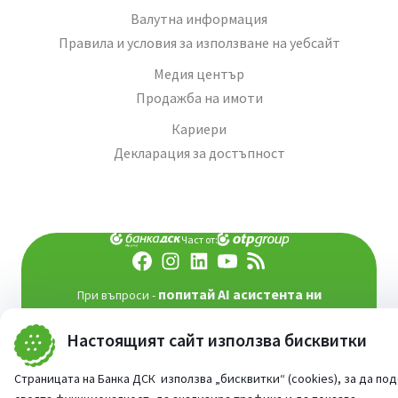
Валутна информация
Правила и условия за използване на уебсайт
Медия център
Продажба на имоти
Кариери
Декларация за достъпност
Част от:
попитай AI асистента ни
При въпроси -
©
2026
Всички права запазени
Настоящият сайт използва бисквитки
Сайт от:
StudioX
Страницата на Банка ДСК използва „бисквитки“ (cookies), за да по