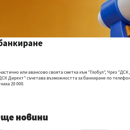
 банкиране
частично или авансово своята сметка към "Глобул", Чрез "ДСК
та "ДСК Директ" съчетава възможността за банкиране по телефо
аха 20 000.
ще новини