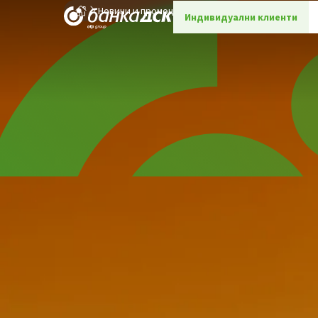
Новини и промоции
Детайли
Индивидуални клиенти