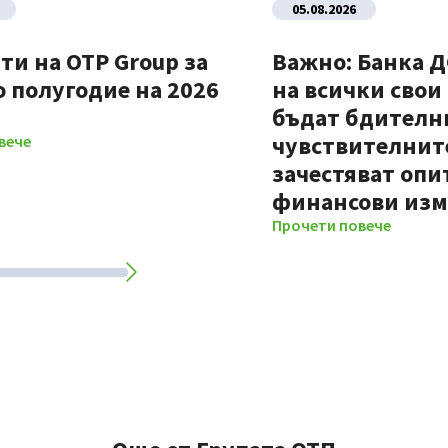
05.08.2026
ти на OTP Group за
Важно: Банка 
 полугодие на 2026
на всички свои
бъдат бдителни
чувствителните
вече
зачестяват опи
финансови из
Прочети повече