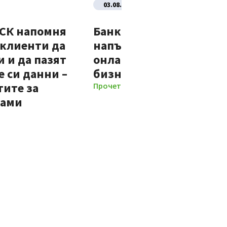
03.08.2026
ДСК напомня
Банка ДСК стартира
 клиенти да
напълно автоматизир
 и да пазят
онлайн процес за нови
 си данни –
бизнес клиенти
тите за
Прочети повече
мами