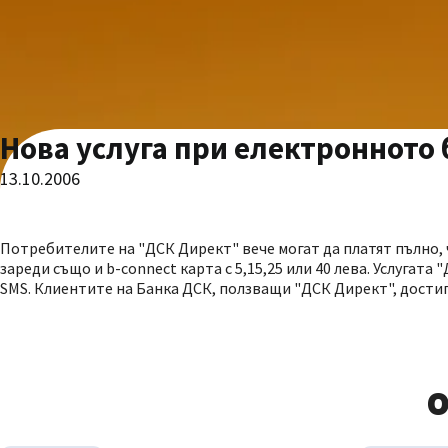
Нова услуга при електронното
13.10.2006
Потребителите на "ДСК Директ" вече могат да платят пълно, 
зареди също и b-connect карта с 5,15,25 или 40 лева. Услуга
SMS. Клиентите на Банка ДСК, ползващи "ДСК Директ", достигн
О