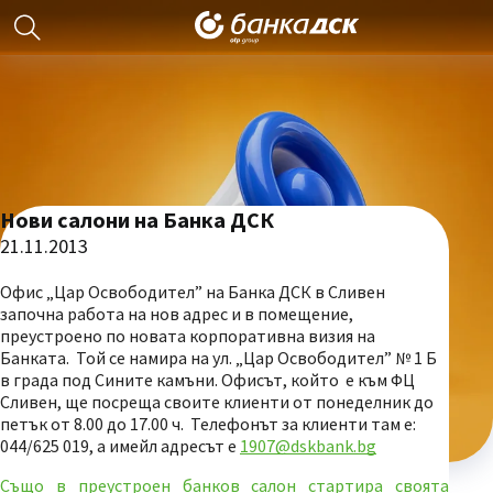
Нови салони на Банка ДСК
21.11.2013
Офис „Цар Освободител” на Банка ДСК в Сливен
започна работа на нов адрес и в помещение,
преустроено по новата корпоративна визия на
Банката. Той се намира на ул. „Цар Освободител” № 1 Б
в града под Сините камъни. Офисът, който е към ФЦ
Сливен, ще посреща своите клиенти от понеделник до
петък от 8.00 до 17.00 ч. Телефонът за клиенти там е:
044/625 019, а имейл адресът е
1907@dskbank.bg
Също в преустроен банков салон стартира своята