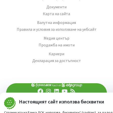
Документи
Карта на сайта
Валутна информация
Правила и условия за използване на уебсайт
Медия център
Продажба на имоти
Кариери
Декларация за достъпност
Част от:
попитай AI асистента ни
Настоящият сайт използва бисквитки
При въпроси -
©
2026
Всички права запазени
Страницата на Банка ДСК използва „бисквитки“ (cookies), за да по
Сайт от:
StudioX