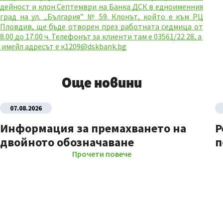
дейност и клон Септември на Банка ДСК в едноименния
град на ул. „България” № 59. Клонът, който е към РЦ
Пловдив, ще бъде отворен през работната седмица от
8.00 до 17.00 ч. Телефонът за клиенти там е 03561/22 28, а
имейл адресът е
к1209@dskbank.bg
Още новини
07.08.2026
Информация за премахването на
Р
двойното обозначаване
п
Прочети повече