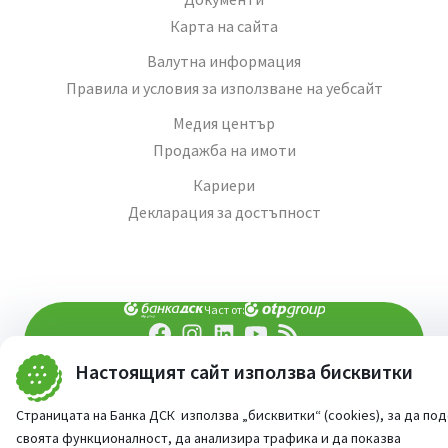
Карта на сайта
Валутна информация
Правила и условия за използване на уебсайт
Медия център
Продажба на имоти
Кариери
Декларация за достъпност
Част от:
Настоящият сайт използва бисквитки
попитай AI асистента ни
При въпроси -
©
2026
Всички права запазени
Страницата на Банка ДСК използва „бисквитки“ (cookies), за да по
Сайт от:
StudioX
своята функционалност, да анализира трафика и да показва