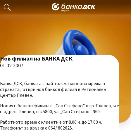
Нов филиал на БАНКА ДСК
01.02.2007
Банка ДСК, банката с най-голяма клонова мрежа в
страната, откри нов банков филиал в Регионален
център Плевен.
Новият банков филиал е „Сан Стефано” в гр. Плевен, и е
с адрес: Плевен, п.к.5800, ул. „Сан Стефано” № 9.
Работното време с клиенти е от 8.00 ч. до 17.00 ч.
Телефонът за връзка е 064/ 802625.