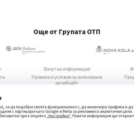
Още от Групата ОТП
и
Валутна информация
М
йта
Правила и условия за използване
Про
на уебсайт
и
s), за да подобри своята функционалност, да анализира трафика и да
оделя с партньори като Google и Meta за рекламни и аналитични цели
 бисквитки чрез опцията
„Настройки“
. Повече информация ще открие