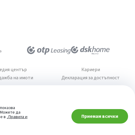
едия център
Кариери
дажба на имоти
Декларация за достъпност
 показва
. Можете да
Приемам всички
При въпроси -
те в
„Правила и
попитай AI асистента ни
Сайт от:
StudioX