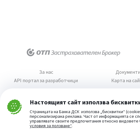
За нас
Документ
API портал за разработчици
Карта на са
Настоящият сайт използва бисквитк
Затвори
Страницата на Банка ДСК използва „бисквитки“ (cookie
Cookie consent change
персонализирана реклама. Част от информацията се сп
управлявате своите предпочитания относно видовете
условия за ползване“
.
Част от:
©
2026
Всички права запазени