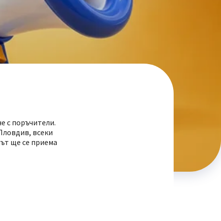
е с поръчители.
-Пловдив, всеки
нът ще се приема