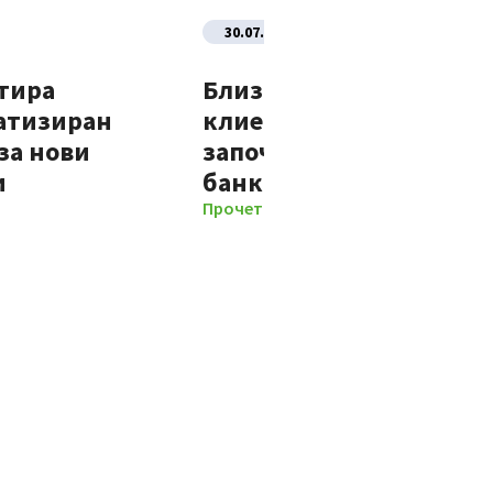
30.07.2026
тира
Близо 70% от новите
атизиран
клиенти на Банка ДСК
за нови
започват отношенията 
и
банката изцяло дигит
Прочети повече