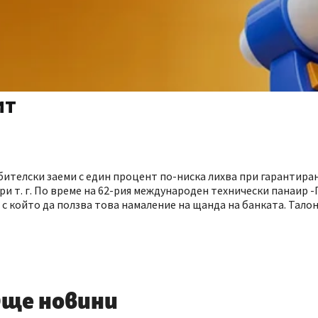
ит
ителски заеми с един процент по-ниска лихва при гарантиран
ри т. г. По време на 62-рия международен технически панаир 
с който да ползва това намаление на щанда на банката. Тало
ще новини