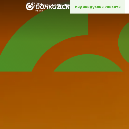
Новини и промоции
Детайли
Индивидуални клиенти