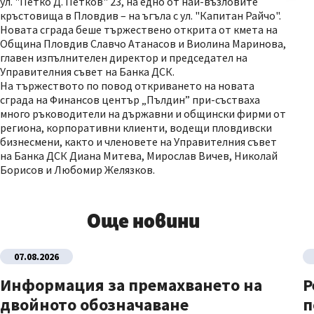
ул. "Петко Д. Петков" 23, на едно от най-възловите
кръстовища в Пловдив – на ъгъла с ул. "Капитан Райчо".
Новата сграда беше тържествено открита от кмета на
Община Пловдив Славчо Атанасов и Виолина Маринова,
главен изпълнителен директор и председател на
Управителния съвет на Банка ДСК.
На тържеството по повод откриването на новата
сграда на Финансов център „Пълдин” при-състваха
много ръководители на държавни и общински фирми от
региона, корпоративни клиенти, водещи пловдивски
бизнесмени, както и членовете на Управителния съвет
на Банка ДСК Диана Митева, Мирослав Вичев, Николай
Борисов и Любомир Желязков.
Още новини
07.08.2026
Информация за премахването на
Р
двойното обозначаване
п