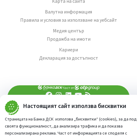
Карта на сайта
Валутна информация
Правила и условия за използване на уебсайт
Медия център
Продажба на имоти
Кариери
Декларация за достъпност
Част от:
Настоящият сайт използва бисквитки
попитай AI асистента ни
При въпроси -
©
2026
Всички права запазени
Страницата на Банка ДСК използва „бисквитки“ (cookies), за да по
Сайт от:
StudioX
своята функционалност, да анализира трафика и да показва
персонализирана реклама. Част от информацията се споделя с