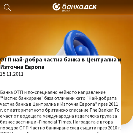
ОТП най-добра частна банка в Централна и
Източна Европа
15.11.2011
Банка ОТП и по-специално нейното направление
"Частно банкиране" бяха отличени като "Най-добрата
частна банка в Централна и Източна Европа" през 2011
г. от авторитетното британско списание The Banker. То
е част от водещата международна издателска група за
бизнес вестници -Financial Times. Наградата е втора
поред за ОТП Частно банкиране след същата през 2010 г.