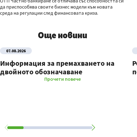
ОТП Частно банкиране се отличава със способността си
да приспособява своите бизнес модели към новата
среда на регулации след финансовата криза.
Още новини
07.08.2026
Информация за премахването на
Р
двойното обозначаване
п
Прочети повече