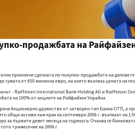
купко-продажбата на Райфайзе
ителни приключи сделката по покупко-продажбата на дяловете
е сумата от 650 милиона евро, на която възлиза цената на по
т - Raiffeisen International Bank-Holding AG и Raiffeisen Zen
ажбата на 100% от акциите на Райфайзен Украйна.
нарича Акционерно дружество от затворен тип Банка ОТП, а пр
ито общи активи към края на септември 2006 г. възлизат на 1.
вро за първите девет месеца на годината. Очаква се банковат
ото тримесечие на 2006 г.