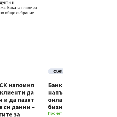
дукти в
жа. Баката планира
едно общо събрание
03.08.2026
ДСК напомня
Банка ДСК стартира
 клиенти да
напълно автоматизир
 и да пазят
онлайн процес за нови
 си данни –
бизнес клиенти
тите за
Прочети повече