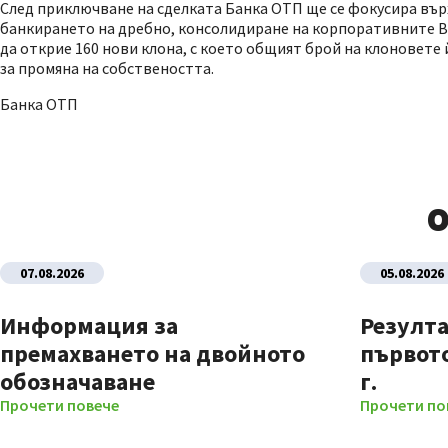
След приключване на сделката Банка ОТП ще се фокусира върх
банкирането на дребно, консолидиране на корпоративните В
да открие 160 нови клона, с което общият брой на клоновете
за промяна на собствеността.
Банка ОТП
О
07.08.2026
05.08.2026
Информация за
Резулта
премахването на двойното
първото
обозначаване
г.
Прочети повече
Прочети по