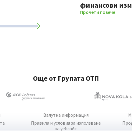
финансови из
Прочети повече
Още от Групата ОТП
и
Валутна информация
М
йта
Правила и условия за използване
Про
на уебсайт