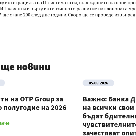
у интеграцията на IT системата си, въвеждането на нови про
ИП клиенти и върху интензивното развитие на клоновата мре
 й ще стане 200 след две години. Скоро ще се проведе извънр
ще новини
05.08.2026
ти на OTP Group за
Важно: Банка 
 полугодие на 2026
на всички свои
бъдат бдителни
чувствителните
вече
зачестяват опи