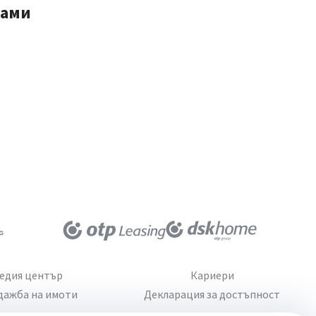
мами
едия център
Кариери
дажба на имоти
Декларация за достъпност