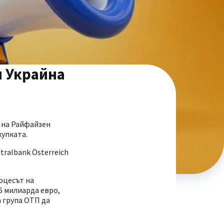
н Украйна
 на Райфайзен
купката.
tralbank Österreich
оцесът на
56 милиарда евро,
а група ОТП да