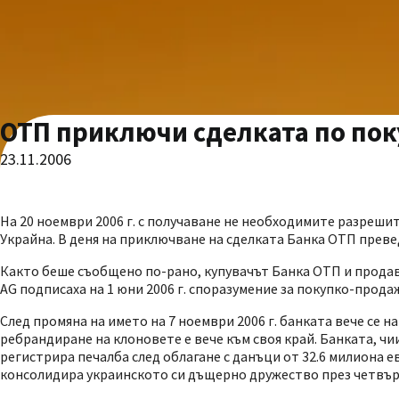
ОТП приключи сделката по по
23.11.2006
На 20 ноември 2006 г. с получаване не необходимите разреш
Украйна. В деня на приключване на сделката Банка ОТП превед
Както беше съобщено по-рано, купувачът Банка ОТП и продавачъ
AG подписаха на 1 юни 2006 г. споразумение за покупко-прод
След промяна на името на 7 ноември 2006 г. банката вече се 
ребрандиране на клоновете е вече към своя край. Банката, чи
регистрира печалба след облагане с данъци от 32.6 милиона е
консолидира украинското си дъщерно дружество през четвърт