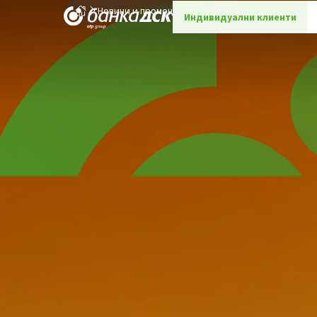
Новини и промоции
Детайли
Индивидуални клиенти