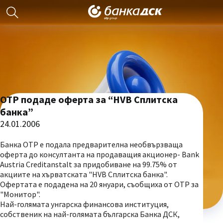
ОТР подаде оферта за “HVB Сплитска
банка”
24.01.2006
Банка ОТР е подала предварителна необвързваща
оферта до консултанта на продаващия акционер- Bank
Austria Creditanstalt за придобиване на 99.75% от
акциите на хърватската "HVB Сплитска банка".
Офертата е подадена на 20 януари, съобщиха от ОТР за
"Монитор".
Най-голямата унгарска финансова институция,
собственик на най-голямата българска Банка ДСК,