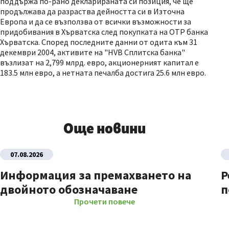
поддържа по-рано декларираната си позиция, че ще
продължава да разраства дейността си в Източна
Европа и да се възползва от всички възможности за
придобивания в Хърватска след покупката на OTР банка
Хърватска. Според последните данни от одита към 31
декември 2004, активите на "HVB Сплитска банка"
възлизат на 2,799 млрд. евро, акционерният капитал е
183.5 млн евро, а нетната печалба достига 25.6 млн евро.
Още новини
07.08.2026
Информация за премахването на
Р
двойното обозначаване
п
Прочети повече