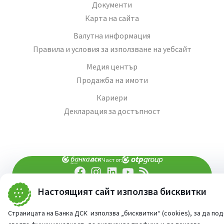
Документи
Карта на сайта
Валутна информация
Правила и условия за използване на уебсайт
Медия център
Продажба на имоти
Кариери
Декларация за достъпност
Част от:
Настоящият сайт използва бисквитки
попитай AI асистента ни
При въпроси -
©
2026
Всички права запазени
Страницата на Банка ДСК използва „бисквитки“ (cookies), за да по
Сайт от:
StudioX