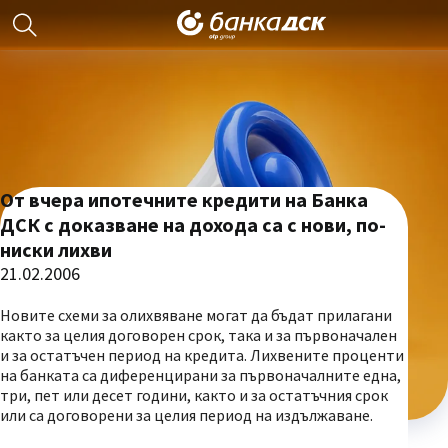
От вчера ипотечните кредити на Банка
ДСК с доказване на дохода са с нови, по-
ниски лихви
21.02.2006
Новите схеми за олихвяване могат да бъдат прилагани
както за целия договорен срок, така и за първоначален
и за остатъчен период на кредита. Лихвените проценти
на банката са диференцирани за първоначалните една,
три, пет или десет години, както и за остатъчния срок
или са договорени за целия период на издължаване.