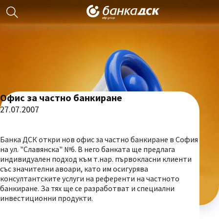
Офис за частно банкиране
27.07.2007
Банка ДСК откри нов офис за частно банкиране в София
на ул. "Славянска" №6. В него банката ще предлага
индивидуален подход към т.нар. първокласни клиенти
със значителни авоари, като им осигурява
консултантските услуги на референти на частното
банкиране. За тях ще се разработват и специални
инвестиционни продукти.