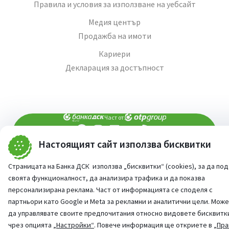
Правила и условия за използване на уебсайт
Медия център
Продажба на имоти
Кариери
Декларация за достъпност
Част от:
Настоящият сайт използва бисквитки
попитай AI асистента ни
При въпроси -
Страницата на Банка ДСК използва „бисквитки“ (cookies), за да по
©
2026
Всички права запазени
Сайт от:
StudioX
своята функционалност, да анализира трафика и да показва
персонализирана реклама. Част от информацията се споделя с
партньори като Google и Meta за рекламни и аналитични цели. Мож
да управлявате своите предпочитания относно видовете бисквитк
чрез опцията
„Настройки“
. Повече информация ще откриете в
„Пра