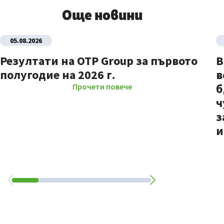
Още новини
05.08.2026
Резултати на OTP Group за първото
В
полугодие на 2026 г.
в
б
Прочети повече
ч
з
и