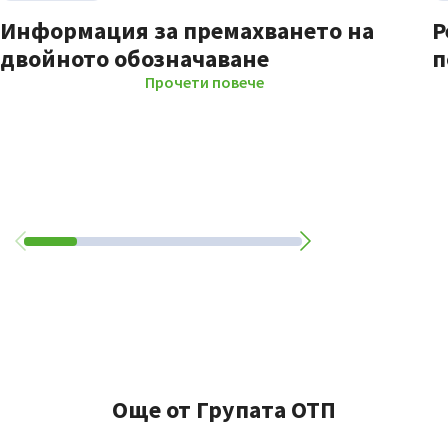
Информация за премахването на
Р
двойното обозначаване
п
Прочети повече
Още от Групата ОТП