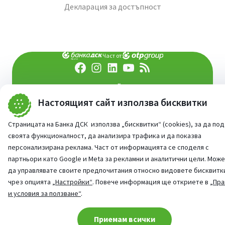
Декларация за достъпност
Част от:
попитай AI асистента ни
При въпроси -
Настоящият сайт използва бисквитки
©
2026
Всички права запазени
Сайт от:
StudioX
Страницата на Банка ДСК използва „бисквитки“ (cookies), за да по
своята функционалност, да анализира трафика и да показва
персонализирана реклама. Част от информацията се споделя с
партньори като Google и Meta за рекламни и аналитични цели. Мож
да управлявате своите предпочитания относно видовете бисквитк
чрез опцията
„Настройки“
. Повече информация ще откриете в
„Пра
и условия за ползване“
.
Cookie consent change
Приемам всички