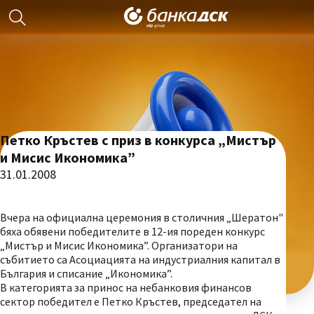
Петко Кръстев с приз в конкурса „Мистър
и Мисис Икономика”
31.01.2008
Вчера на официална церемония в столичния „Шератон"
бяха обявени победителите в 12-ия пореден конкурс
„Мистър и Мисис Икономика”. Организатори на
събитието са Асоциацията на индустриалния капитал в
България и списание „Икономика”.
В категорията за принос на небанковия финансов
сектор победител е Петко Кръстев, председател на