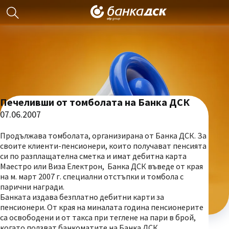
Печеливши от томболата на Банка ДСК
07.06.2007
Продължава томболата, организирана от Банка ДСК. За
своите клиенти-пенсионери, които получават пенсията
си по разплащателна сметка и имат дебитна карта
Маестро или Виза Електрон, Банка ДСК въведе от края
на м. март 2007 г. специални отстъпки и томбола с
парични награди.
Банката издава безплатно дебитни карти за
пенсионери. От края на миналата година пенсионерите
са освободени и от такса при теглене на пари в брой,
когато ползват банкоматите на Банка ДСК.