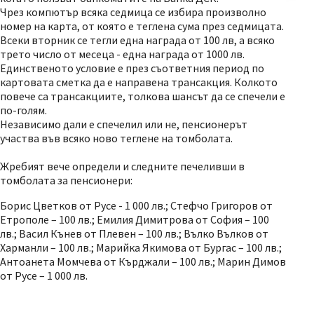
Чрез компютър всяка седмица се избира произволно
номер на карта, от която е теглена сума през седмицата.
Всеки вторник се тегли една награда от 100 лв, а всяко
трето число от месеца - една награда от 1000 лв.
Единственото условие е през съответния период по
картовата сметка да е направена трансакция. Колкото
повече са трансакциите, толкова шансът да се спечели е
по-голям.
Независимо дали е спечелил или не, пенсионерът
участва във всяко ново теглене на томболата.
Жребият вече определи и следните печеливши в
томболата за пенсионери:
Борис Цветков от Русе - 1 000 лв.; Стефчо Григоров от
Етрополе – 100 лв.; Емилия Димитрова от София – 100
лв.; Васил Кънев от Плевен – 100 лв.; Вълко Вълков от
Харманли – 100 лв.; Марийка Якимова от Бургас – 100 лв.;
Антоанета Момчева от Кърджали – 100 лв.; Марин Димов
от Русе – 1 000 лв.