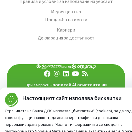
Правила и условия за използване на уебсайт
Медия център
Продажба на имоти
Кариери
Декларация за достъпност
Част от:
попитай AI асистента ни
При въпроси -
©
2026
Всички права запазени
Настоящият сайт използва бисквитки
Сайт от:
StudioX
Страницата на Банка ДСК използва „бисквитки“ (cookies), за да по
своята функционалност, да анализира трафика и да показва
персонализирана реклама. Част от информацията се споделя с
партньори като Google и Meta за рекламни и аналитични цели. Мож