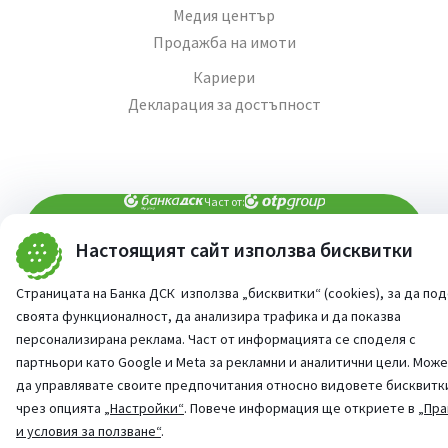
Медия център
Продажба на имоти
Кариери
Декларация за достъпност
Част от:
Настоящият сайт използва бисквитки
попитай AI асистента ни
При въпроси -
Страницата на Банка ДСК използва „бисквитки“ (cookies), за да по
©
2026
Всички права запазени
Сайт от:
StudioX
своята функционалност, да анализира трафика и да показва
персонализирана реклама. Част от информацията се споделя с
партньори като Google и Meta за рекламни и аналитични цели. Мож
да управлявате своите предпочитания относно видовете бисквитк
чрез опцията
„Настройки“
. Повече информация ще откриете в
„Пра
и условия за ползване“
.