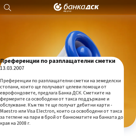
Преференции по разплащателни сметки
13.03.2007
Преференции по разплащателни сметки на земеделски
стопани, които ще получават целеви помощи от
еврофондовете, предлага Банка ДСК. Сметките на
фермерите са освободени от такса поддържане и
обслужване. Към тях те ще получат дебитни карти -
Maestro или Visa Electron, които са освободени от такса
за теглене на пари в брой от банкоматите на банката до
края на 2008 г.