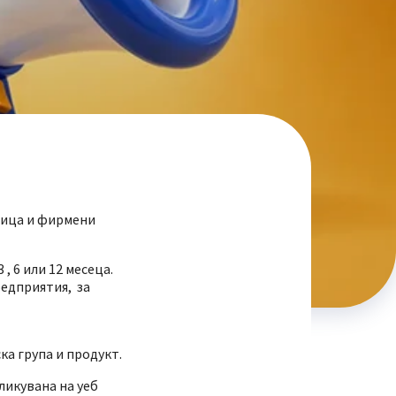
 лица и фирмени
, 6 или 12 месеца.
редприятия, за
а група и продукт.
ликувана на уеб