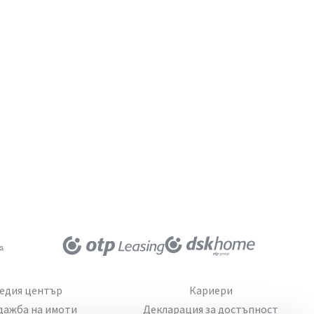
едия център
Кариери
дажба на имоти
Декларация за достъпност