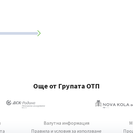
Още от Групата ОТП
и
Валутна информация
М
йта
Правила и условия за използване
Про