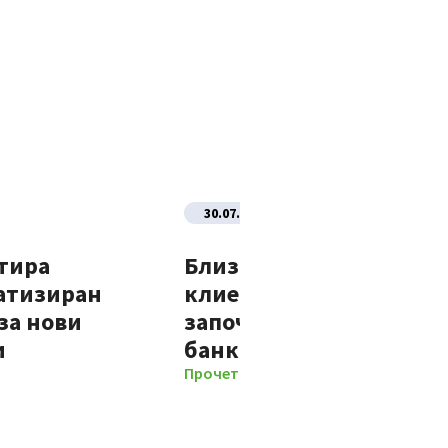
30.07.2026
тира
Близо 70% от новите
атизиран
клиенти на Банка ДСК
за нови
започват отношенията 
и
банката изцяло дигит
Прочети повече