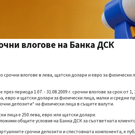
чни влогове на Банка ДСК
по срочни влогове в лева, щатски долари и евро за физически
 периода 1.07. - 31.08.2009 г. срочни влогове за срок от 1, 3 
а, евро и щатски долари за физически лица, малки и средни п
очни депозити* на физически лица в същите валути.
и лица е 250 лева, евро или щатски долари.
ложими общите условия на Банка ДСК за съответната клиентск
иртуалните срочни депозити и спестовната компонента, е пуб