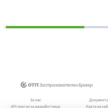
За нас
Документ
API портал за разработчици
Карта на са