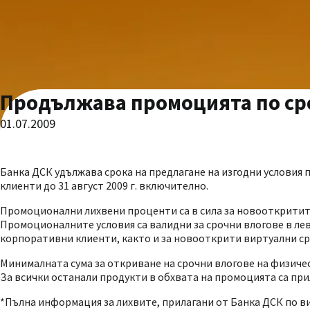
Продължава промоцията по сро
01.07.2009
Банка ДСК удължава срока на предлагане на изгодни условия 
клиенти до 31 август 2009 г. включително.
Промоционални лихвени проценти са в сила за новооткритите през
Промоционалните условия са валидни за срочни влогове в лев
корпоративни клиенти, както и за новооткрити виртуални ср
Минималната сума за откриване на срочни влогове на физическ
За всички останали продукти в обхвата на промоцията са при
*Пълна информация за лихвите, прилагани от Банка ДСК по в