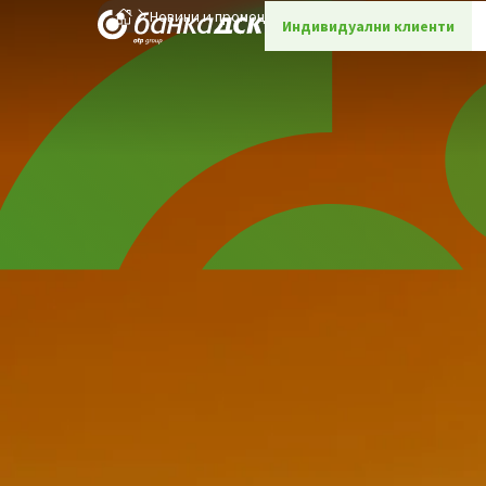
Новини и промоции
Детайли
Индивидуални клиенти