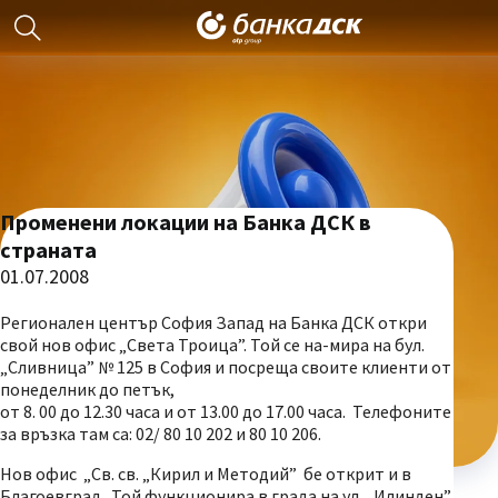
Променени локации на Банка ДСК в
страната
01.07.2008
Регионален център София Запад на Банка ДСК откри
свой нов офис „Света Троица”. Той се на-мира на бул.
„Сливница” № 125 в София и посреща своите клиенти от
понеделник до петък,
от 8. 00 до 12.30 часа и от 13.00 до 17.00 часа. Телефоните
за връзка там са: 02/ 80 10 202 и 80 10 206.
Нов офис „Св. св. „Кирил и Методий” бе открит и в
Благоевград. Той функционира в града на ул. „Илинден”