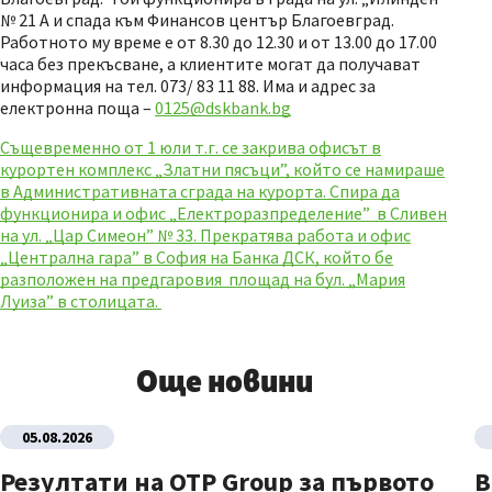
№ 21 А и спада към Финансов център Благоевград.
Работното му време е от 8.30 до 12.30 и от 13.00 до 17.00
часа без прекъсване, а клиентите могат да получават
информация на тел. 073/ 83 11 88. Има и адрес за
електронна поща –
0125@dskbank.bg
Същевременно от 1 юли т.г. се закрива офисът в
курортен комплекс „Златни пясъци”, който се намираше
в Административната сграда на курорта. Спира да
функционира и офис „Електроразпределение” в Сливен
на ул. „Цар Симеон” № 33. Прекратява работа и офис
„Централна гара” в София на Банка ДСК, който бе
разположен на предгаровия площад на бул. „Мария
Луиза” в столицата.
Още новини
05.08.2026
Резултати на OTP Group за първото
В