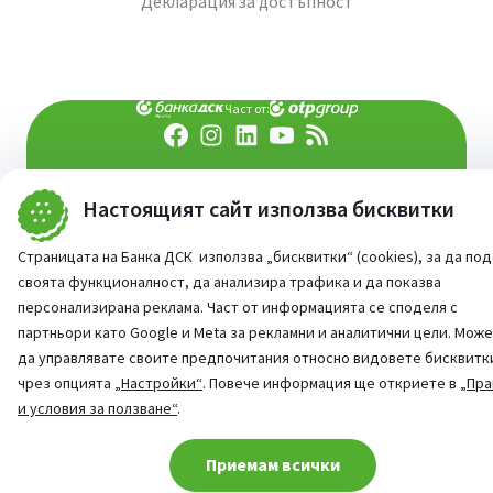
Декларация за достъпност
Част от:
попитай AI асистента ни
При въпроси -
Настоящият сайт използва бисквитки
©
2026
Всички права запазени
Сайт от:
StudioX
Страницата на Банка ДСК използва „бисквитки“ (cookies), за да по
своята функционалност, да анализира трафика и да показва
персонализирана реклама. Част от информацията се споделя с
партньори като Google и Meta за рекламни и аналитични цели. Мож
да управлявате своите предпочитания относно видовете бисквитк
чрез опцията
„Настройки“
. Повече информация ще откриете в
„Пра
и условия за ползване“
.
Cookie consent change
Приемам всички