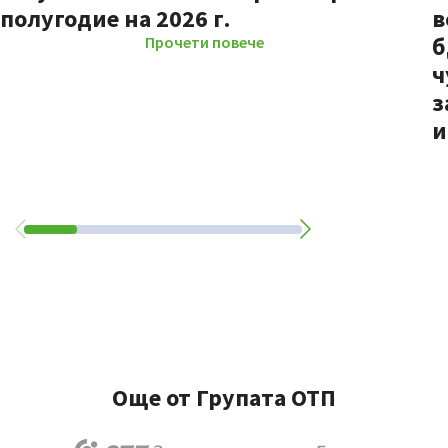
полугодие на 2026 г.
в
б
Прочети повече
ч
з
и
Още от Групата ОТП