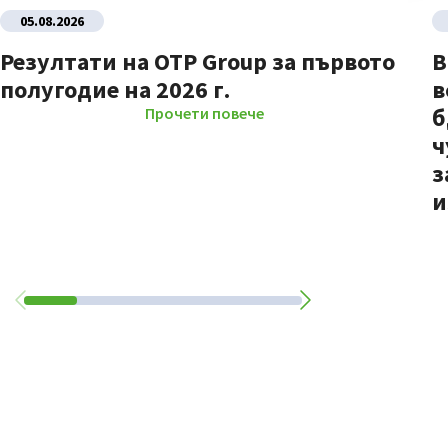
05.08.2026
Резултати на OTP Group за първото
В
полугодие на 2026 г.
в
б
Прочети повече
ч
з
и