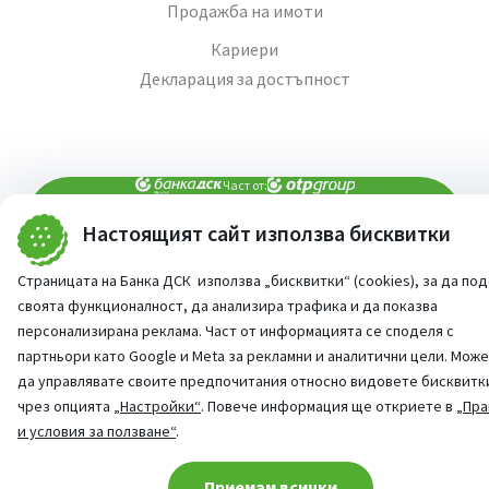
Продажба на имоти
Кариери
Декларация за достъпност
Част от:
Настоящият сайт използва бисквитки
попитай AI асистента ни
При въпроси -
Страницата на Банка ДСК използва „бисквитки“ (cookies), за да по
©
2026
Всички права запазени
Сайт от:
StudioX
своята функционалност, да анализира трафика и да показва
персонализирана реклама. Част от информацията се споделя с
партньори като Google и Meta за рекламни и аналитични цели. Мож
да управлявате своите предпочитания относно видовете бисквитк
чрез опцията
„Настройки“
. Повече информация ще откриете в
„Пра
и условия за ползване“
.
Cookie consent change
Приемам всички