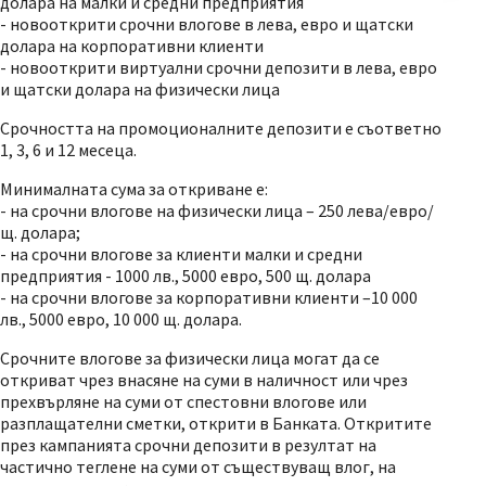
долара на малки и средни предприятия
- новооткрити срочни влогове в лева, евро и щатски
долара на корпоративни клиенти
- новооткрити виртуални срочни депозити в лева, евро
и щатски долара на физически лица
Срочността на промоционалните депозити е съответно
1, 3, 6 и 12 месеца.
Минималната сума за откриване е:
- на срочни влогове на физически лица – 250 лева/евро/
щ. долара;
- на срочни влогове за клиенти малки и средни
предприятия - 1000 лв., 5000 евро, 500 щ. долара
- на срочни влогове за корпоративни клиенти –10 000
лв., 5000 евро, 10 000 щ. долара.
Срочните влогове за физически лица могат да се
откриват чрез внасяне на суми в наличност или чрез
прехвърляне на суми от спестовни влогове или
разплащателни сметки, открити в Банката. Откритите
през кампанията срочни депозити в резултат на
частично теглене на суми от съществуващ влог, на