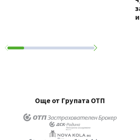
з
и
Още от Групата ОТП