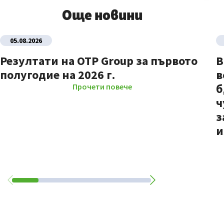
Още новини
05.08.2026
Резултати на OTP Group за първото
В
полугодие на 2026 г.
в
б
Прочети повече
ч
з
и