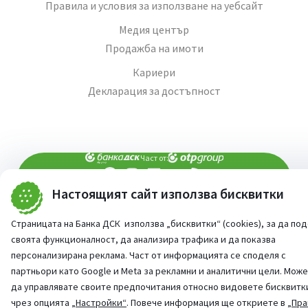
Правила и условия за използване на уебсайт
Медия център
Продажба на имоти
Кариери
Декларация за достъпност
Част от:
Настоящият сайт използва бисквитки
попитай AI асистента ни
При въпроси -
Страницата на Банка ДСК използва „бисквитки“ (cookies), за да по
©
2026
Всички права запазени
Сайт от:
StudioX
своята функционалност, да анализира трафика и да показва
персонализирана реклама. Част от информацията се споделя с
партньори като Google и Meta за рекламни и аналитични цели. Мож
да управлявате своите предпочитания относно видовете бисквитк
чрез опцията
„Настройки“
. Повече информация ще откриете в
„Пра