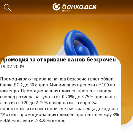
Промоция за откриване на нов безсрочен
19.02.2009
Промоция за откриване на нов безсрочен влог обяви
банка ДСК до 30 април. Минималният депозит е 100 лв.
или евро. Промоционалният лихвен процент варира
според размера на сумата от 0.20% до 3.75% при влог в
лева и от 0.20 до 2.75% при депозит в евро. За
новооткритите спестовни сметки с растяща доходност
"Мотив" промоционалният лихвен процент е между 3%
и 4.50% в лева и 2-3.25% в евро.