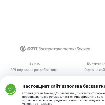
За нас
Документ
API портал за разработчици
Карта на са
Настоящият сайт използва бисквитк
Затвори
Страницата на Банка ДСК използва „бисквитки“ (cookie
Cookie consent change
персонализирана реклама. Част от информацията се сп
управлявате своите предпочитания относно видовете
условия за ползване“
.
Част от: