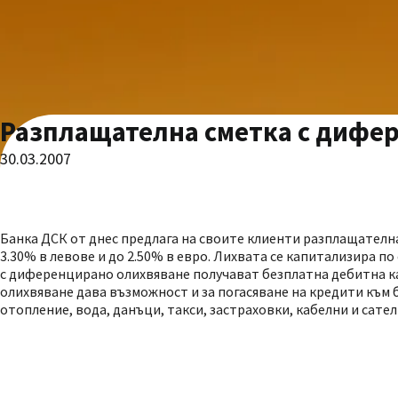
Разплащателна сметка с дифе
30.03.2007
Банка ДСК от днес предлага на своите клиенти разплащателна
3.30% в левове и до 2.50% в евро. Лихвата се капитализира п
с диференцирано олихвяване получават безплатна дебитна ка
олихвяване дава възможност и за погасяване на кредити към 
отопление, вода, данъци, такси, застраховки, кабелни и сате