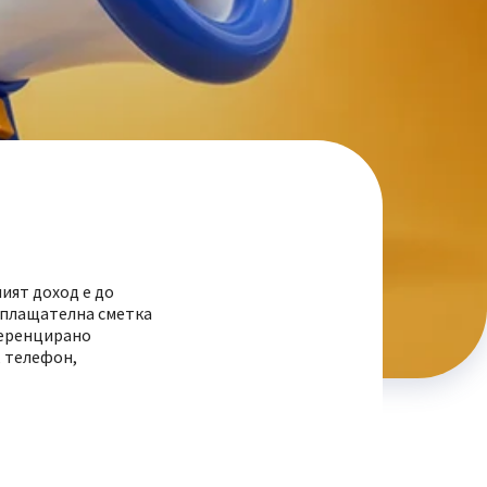
ият доход е до
азплащателна сметка
ференцирано
, телефон,