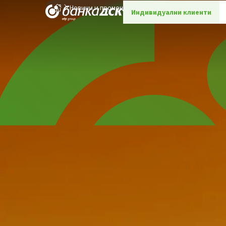
Новини и промоции
Детайли
Индивидуални клиенти