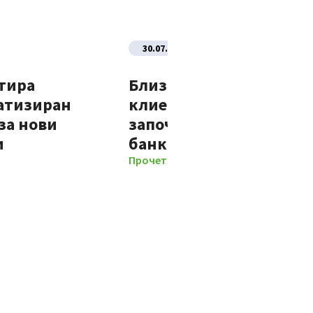
30.07.2026
тира
Близо 70% от новите
атизиран
клиенти на Банка ДСК
за нови
започват отношенията 
и
банката изцяло дигит
Прочети повече