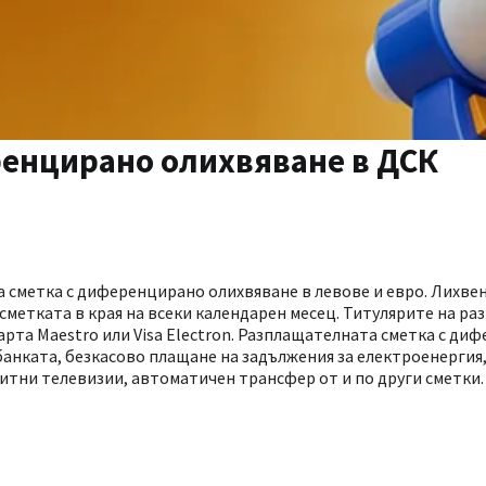
ренцирано олихвяване в ДСК
 сметка с диференцирано олихвяване в левове и евро. Лихвен
о сметката в края на всеки календарен месец. Титулярите на р
рта Maestro или Visa Electron. Разплащателната сметка с ди
банката, безкасово плащане на задължения за електроенергия
литни телевизии, автоматичен трансфер от и по други сметки.