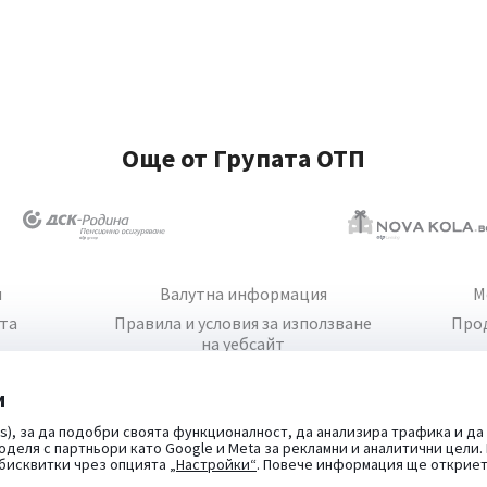
Още от Групата ОТП
и
Валутна информация
М
йта
Правила и условия за използване
Про
на уебсайт
и
s), за да подобри своята функционалност, да анализира трафика и да
оделя с партньори като Google и Meta за рекламни и аналитични цели
 бисквитки чрез опцията
„Настройки“
. Повече информация ще открие