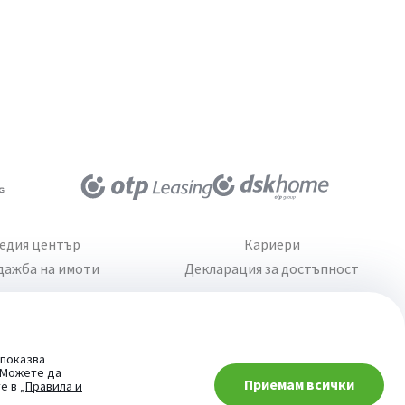
едия център
Кариери
дажба на имоти
Декларация за достъпност
 показва
. Можете да
Приемам всички
При въпроси -
те в
„Правила и
попитай AI асистента ни