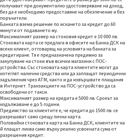
получават при документално удостоверяване на доход,
без да е необходимо предоставяне на обезпечение и без
поръчители.
Банката взема решение по искането за кредит до 60
минути от подаването му.
Максималният размер на стоковия кредит е 10 000 лв.
Стоковата карта се предлага в офисите на Банка ДСК на
всеки клиент, отговарящ на условията на банката за
кредитиране. Тя е предназначена предимно за
закупуване на стоки във всички магазини с ПОС-
устройства. Със стоковата карта клиентите могат да
изтеглят налични средства или да заплащат периодични
задължения чрез АТМ, както и да извършвате плащания
в Интернет. Транзакциите на ПОС-устройство да са
освободени от такси.
Максималният размер на кредита е 5000 лв. Срокът за
издължаване е до 5 години.
Предимство за клиентите е, че кредити до 1500 лв. се
разрешават само срещу лична карта.
Ползвайки стоковата карта на Банка ДСК, клиентите на
й плащат лихва само върху реално усвоената сума от
разрешения кредит.