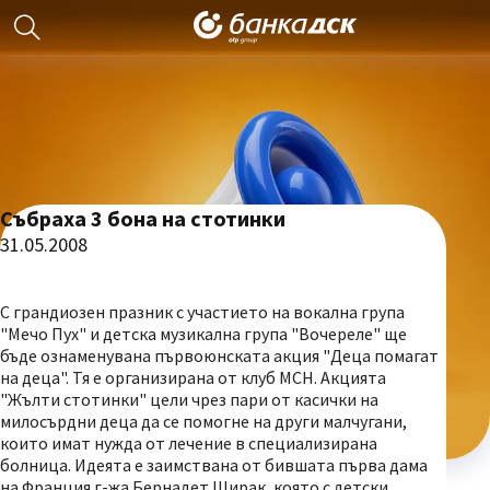
Събраха 3 бона на стотинки
31.05.2008
С грандиозен празник с участието на вокална група
"Мечо Пух" и детска музикална група "Вочереле" ще
бъде ознаменувана първоюнската акция "Деца помагат
на деца". Тя е организирана от клуб МСН. Акцията
"Жълти стотинки" цели чрез пари от касички на
милосърдни деца да се помогне на други малчугани,
които имат нужда от лечение в специализирана
болница. Идеята е заимствана от бившата първа дама
на Франция г-жа Бернадет Ширак, която с детски