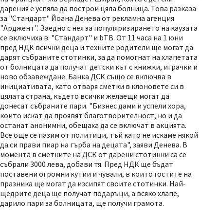
дарения е успяла да построи цяла болница. Това разказа
за "Стандарт" Йоана Денева от рекламна агенция
"Арджент". Заедно с нея за популяризирането на каузата
се включиха в. "Стандарт" и bТВ. От 11 часа на 1 юни
пред НДК всички деца и техните родители ще могат да
дарят събраните стотинки, за да помогнат на хлапетата
от болницата да получат детски кът с книжки, играчки и
ново обзавеждане. Банка ДСК също се включва в
инициативата, като отваря сметки в клоновете си в
цялата страна, където всички желаещи могат да
донесат събраните пари. "Бизнес дами и успели хора,
които искат да проявят благотворителност, но и да
останат анонимни, обещаха да се включат в акцията.
Все още се пазим от политици, тъй като не искаме някой
да си прави пиар на гърба на децата", заяви Денева. В
момента в сметките на ДСК от дарени стотинки са се
събрали 3000 лева, добави тя. Пред НДК ще бъдат
поставени огромни кутии и чували, в които гостите на
празника ще могат да изсипят своите стотинки. Най-
щедрите деца ще получат подаръци, а всяко хлапе,
дарило пари за болницата, ще получи грамота.