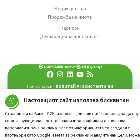
Медия център
Продажба на имоти
Кариери
Декларация за достъпност
Част от:
попитай AI асистента ни
При въпроси -
©
2026
Всички права запазени
Настоящият сайт използва бисквитки
Сайт от:
StudioX
Страницата на Банка ДСК използва „бисквитки“ (cookies), за да по
своята функционалност, да анализира трафика и да показва
персонализирана реклама. Част от информацията се споделя с
партньори като Google и Meta за рекламни и аналитични цели. Мож