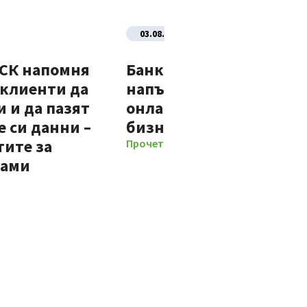
03.08.2026
ДСК напомня
Банка ДСК стартира
 клиенти да
напълно автоматизир
 и да пазят
онлайн процес за нови
 си данни –
бизнес клиенти
тите за
Прочети повече
мами