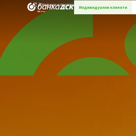
Новини и промоции
Детайли
Индивидуални клиенти