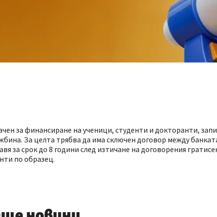
чен за финансиране на ученици, студенти и докторанти, запи
ужбина. За целта трябва да има сключен договор между банкат
тавя за срок до 8 години след изтичане на договорения гратисе
нти по образец.
ще новини