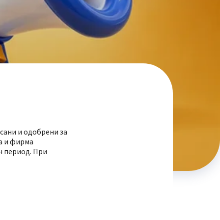
сани и одобрени за
а и фирма
н период. При