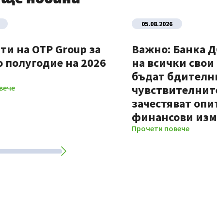
05.08.2026
ти на OTP Group за
Важно: Банка 
 полугодие на 2026
на всички свои
бъдат бдителни
чувствителните
вече
зачестяват опи
финансови из
Прочети повече