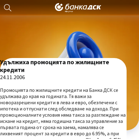
Удължиха промоцията по жилищните
кредити
24.11.2006
Промоцията по жилищните кредити на Банка ДСК се
удължава до края на годината. Тя важи за
новоразрешени кредити в лева и евро, обезпечени с
ипотека и отпуснати след обследване на дохода. При
промоционалните условия няма такса за разглеждане на
искане на кредит, няма годишна такса за управление за
първата година от срока на заема, намалява се
лихвеният процент за кредити в евро до 6.95%, а при