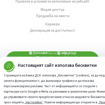
Правила и условия за използване на уебсайт
Медия център
Продажба на имоти
Кариери
Декларация за достъпност
Част от:
Настоящият сайт използва бисквитки
попитай AI асистента ни
При въпроси -
Страницата на Банка ДСК използва „бисквитки“ (cookies), за да по
©
2026
Всички права запазени
Сайт от:
StudioX
своята функционалност, да анализира трафика и да показва
персонализирана реклама. Част от информацията се споделя с
партньори като Google и Meta за рекламни и аналитични цели. Мож
да управлявате своите предпочитания относно видовете бисквитк
чрез опцията
„Настройки“
. Повече информация ще откриете в
„Пра