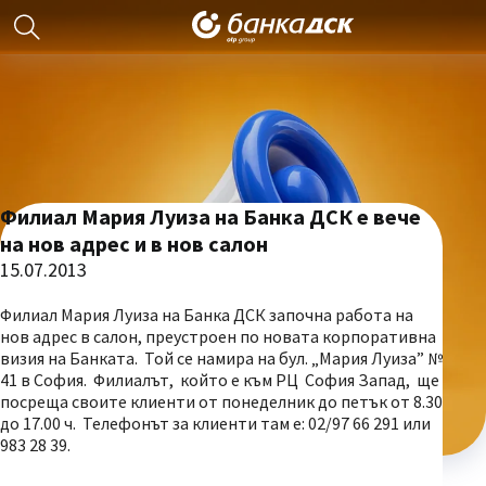
Филиал Мария Луиза на Банка ДСК е вече
на нов адрес и в нов салон
15.07.2013
Филиал Мария Луиза на Банка ДСК започна работа на
нов адрес в салон, преустроен по новата корпоративна
визия на Банката. Той се намира на бул. „Мария Луиза” №
41 в София. Филиалът, който е към РЦ София Запад, ще
посреща своите клиенти от понеделник до петък от 8.30
до 17.00 ч. Телефонът за клиенти там е: 02/97 66 291 или
983 28 39.