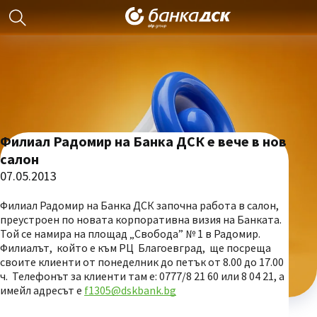
Филиал Радомир на Банка ДСК е вече в нов
салон
07.05.2013
Филиал Радомир на Банка ДСК започна работа в салон,
преустроен по новата корпоративна визия на Банката.
Той се намира на площад „Свобода” № 1 в Радомир.
Филиалът, който е към РЦ Благоевград, ще посреща
своите клиенти от понеделник до петък от 8.00 до 17.00
ч. Телефонът за клиенти там е: 0777/8 21 60 или 8 04 21, а
имейл адресът е
f1305@dskbank.bg