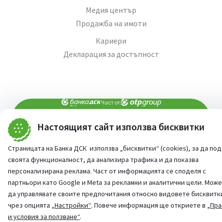
Медия център
Продажба на имоти
Кариери
Декларация за достъпност
Част от:
Настоящият сайт използва бисквитки
попитай AI асистента ни
При въпроси -
Страницата на Банка ДСК използва „бисквитки“ (cookies), за да по
©
2026
Всички права запазени
Сайт от:
StudioX
своята функционалност, да анализира трафика и да показва
персонализирана реклама. Част от информацията се споделя с
партньори като Google и Meta за рекламни и аналитични цели. Мож
да управлявате своите предпочитания относно видовете бисквитк
чрез опцията
„Настройки“
. Повече информация ще откриете в
„Пра
и условия за ползване“
.