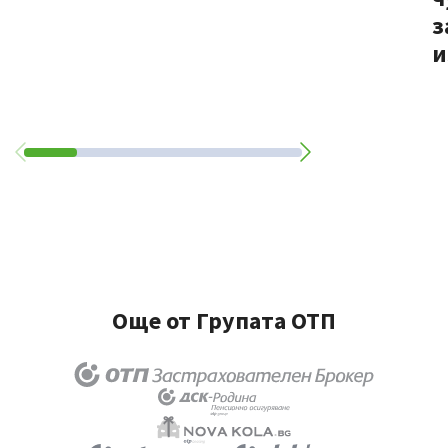
з
и
Още от Групата ОТП