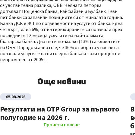
с чувствителна разлика, ОББ. Челната петорка
допълват Пощенска банка, Райфайзен и Булбанк. Тези
пет банки са запазили позициите си от миналата година.
Банка ДСК е № 1 по ползваемост на услуги от банка. Една
четвърт, или 26%, от интервюираните са ползвали през
последните 12 месеца услугите на най-голямата
българска банка. Два пъти по-малко (13%) са клиентите
на ОББ. Парадоксалното е, че 36% от хората у нас не са
ползвали услугите на нито една банка и този процент е
непроменен от 2005 г.
Още новини
05.08.2026
Резултати на OTP Group за първото
В
полугодие на 2026 г.
в
б
Прочети повече
ч