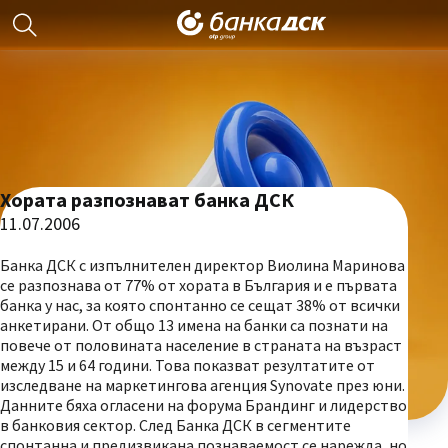
Хората разпознават банка ДСК
11.07.2006
Банка ДСК с изпълнителен директор Виолина Маринова
се разпознава от 77% от хората в България и е първата
банка у нас, за която спонтанно се сещат 38% от всички
анкетирани. От общо 13 имена на банки са познати на
повече от половината население в страната на възраст
между 15 и 64 години. Това показват резултатите от
изследване на маркетингова агенция Synovate през юни.
Данните бяха огласени на форума Брандинг и лидерство
в банковия сектор. След Банка ДСК в сегментите
спонтанна и предизвикана познаваемост се нарежда, но