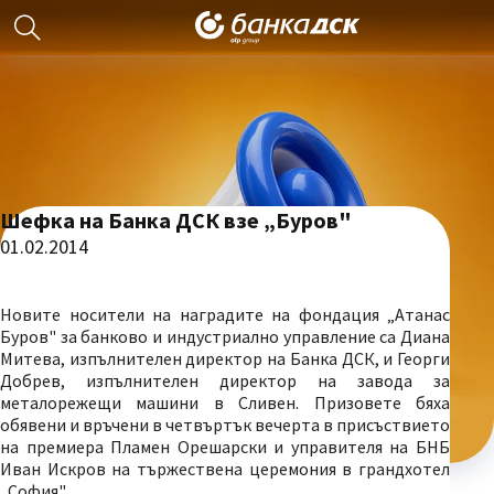
Шефка на Банка ДСК взе „Буров"
01.02.2014
Новите носители на наградите на фондация „Атанас
Буров" за банково и индустриално управление са Диана
Митева, изпълнителен директор на Банка ДСК, и Георги
Добрев, изпълнителен директор на завода за
металорежещи машини в Сливен. Призовете бяха
обявени и връчени в четвъртък вечерта в присъствието
на премиера Пламен Орешарски и управителя на БНБ
Иван Искров на тържествена церемония в грандхотел
„София".