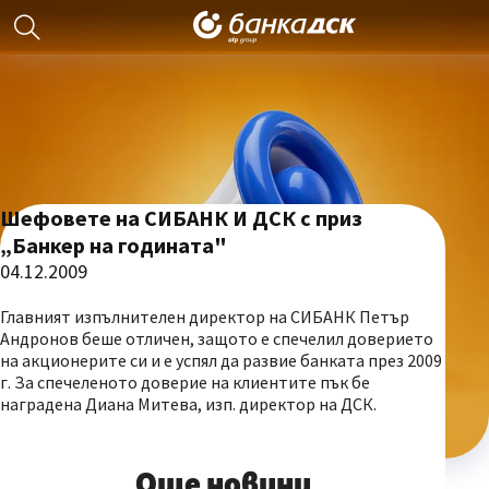
Шефовете на СИБАНК И ДСК с приз
„Банкер на годината"
04.12.2009
Главният изпълнителен директор на СИБАНК Петър
Андронов беше отличен, защото е спечелил доверието
на акционерите си и е успял да развие банката през 2009
г. За спечеленото доверие на клиентите пък бе
наградена Диана Митева, изп. директор на ДСК.
Още новини