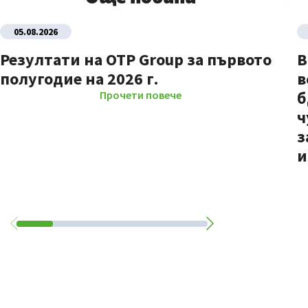
05.08.2026
Резултати на OTP Group за първото
В
полугодие на 2026 г.
в
б
Прочети повече
ч
з
и