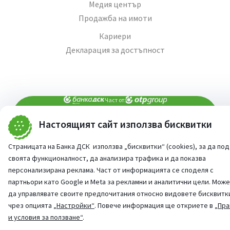
Медия център
Продажба на имоти
Кариери
Декларация за достъпност
Част от:
Настоящият сайт използва бисквитки
попитай AI асистента ни
При въпроси -
Страницата на Банка ДСК използва „бисквитки“ (cookies), за да по
©
2026
Всички права запазени
Сайт от:
StudioX
своята функционалност, да анализира трафика и да показва
персонализирана реклама. Част от информацията се споделя с
партньори като Google и Meta за рекламни и аналитични цели. Мож
да управлявате своите предпочитания относно видовете бисквитк
чрез опцията
„Настройки“
. Повече информация ще откриете в
„Пра
и условия за ползване“
.