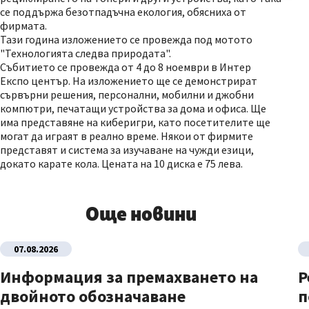
се поддържа безотпадъчна екология, обясниха от
фирмата.
Тази година изложението се провежда под мотото
"Технологията следва природата".
Събитието се провежда от 4 до 8 ноември в Интер
Експо център. На изложението ще се демонстрират
сървърни решения, персонални, мобилни и джобни
компютри, печатащи устройства за дома и офиса. Ще
има представяне на киберигри, като посетителите ще
могат да играят в реално време. Някои от фирмите
представят и система за изучаване на чужди езици,
докато карате кола. Цената на 10 диска е 75 лева.
Още новини
07.08.2026
Информация за премахването на
Р
двойното обозначаване
п