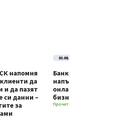
03.08.2026
ДСК напомня
Банка ДСК стартира
 клиенти да
напълно автоматизир
 и да пазят
онлайн процес за нови
 си данни –
бизнес клиенти
тите за
Прочети повече
мами