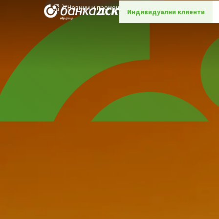
Новини и промоции
Детайли
Индивидуални клиенти