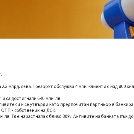
К
.
 2.3 млрд. лева. Трезорът обслужва 4 млн. клиенти с над 800 х
 и са достигнали 640 млн. лв.
тивите си и се утвърди като предпочитан партньор в банкира
 ОТП - собственик на ДСК.
н. лв. Тя е нарастнала с близо 80%. Активите на банката пък до