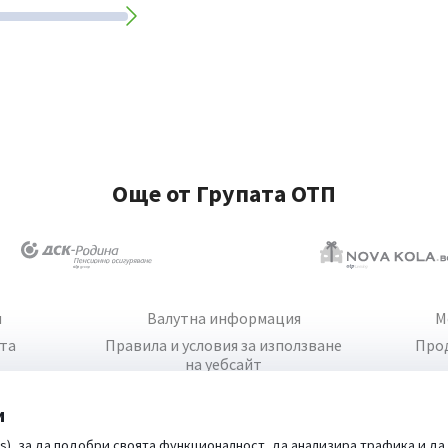
Още от Групата ОТП
и
Валутна информация
М
йта
Правила и условия за използване
Про
на уебсайт
и
s), за да подобри своята функционалност, да анализира трафика и да