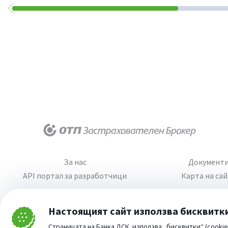
За нас
Документ
API портал за разработчици
Карта на са
Настоящият сайт използва бисквитк
Затвори
Страницата на Банка ДСК използва „бисквитки“ (cookie