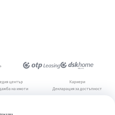
едия център
Кариери
дажба на имоти
Декларация за достъпност
 показва