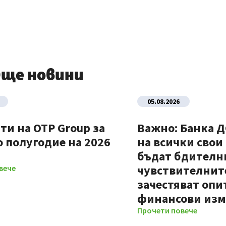
ще новини
05.08.2026
ти на OTP Group за
Важно: Банка 
 полугодие на 2026
на всички свои
бъдат бдителни
чувствителните
вече
зачестяват опи
финансови из
Прочети повече