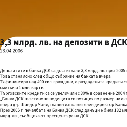
3,3 млрд. лв. на депозити в ДС
13.04.2006
Депозитите в банка ДСК са достигнали 3,3 млрд. лв. през 2005 г
Това стана ясно след общо събрание на банката вчера.
Тя финансира над 490 хил. граждани, а раздадените кредити са
сметки и 1 млн. карти.
Търговските кредити са се увеличили с 30% в сравнение 2004 г.
„Банка ДСК възстанови водещата си позиция по размер на ак
вчера д-р Шандор Чани, главен изпълнителен директор Банка
През 2005 г. печалбата на Банка ДСК след данъци е била 132 мл
млрд. лв., съобщиха от пресцентъра на ДСК.