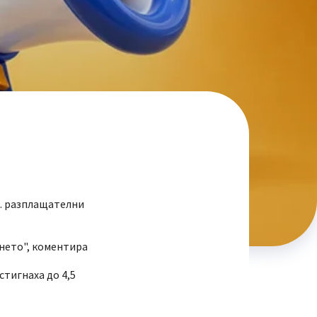
ил. разплащателни
нето", коментира
стигнаха до 4,5