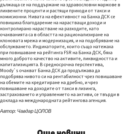
дължаща се на поддържане на здравословни маржове в
лихвените проценти и растящи приходи от такси и
комисионни. Нивата на ефективност на Банка ДСК се
повишиха благодарение на нарастващи доходи и
контролирано нарастване на разходите, като
очакванията са в областта на рационализиране на
клоновата мрежа и модернизация, и на подобряване на
обслужването. Индикаторите, които също натежаха
при повишаване на рейтинга FSR на Банка ДСК, бяха
много доброто качество на активите, ликвидността и
капитализицията. В средносрочна перспектива,
Moody`s очакват Банка ДСК да продължава да
подобрява нивото си на рентабилност чрез повишаване
на обемите на кредитиране на дребно, и чрез
повишаване на доходите от такси в лизинга,
застраховането и управлението на активи, се твърди в
доклада на международната рейтингова агенция.
Автор: Чавдар ЦОЛОВ
Още новини