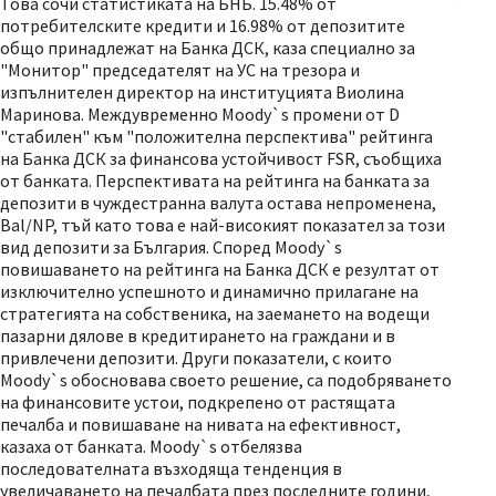
Това сочи статистиката на БНБ. 15.48% от
потребителските кредити и 16.98% от депозитите
общо принадлежат на Банка ДСК, каза специално за
"Монитор" председателят на УС на трезора и
изпълнителен директор на институцията Виолина
Маринова. Междувременно Moody`s промени от D
"стабилен" към "положителна перспектива" рейтинга
на Банка ДСК за финансова устойчивост FSR, съобщиха
от банката. Перспективата на рейтинга на банката за
депозити в чуждестранна валута остава непроменена,
Bal/NP, тъй като това е най-високият показател за този
вид депозити за България. Според Moody`s
повишаването на рейтинга на Банка ДСК е резултат от
изключително успешното и динамично прилагане на
стратегията на собственика, на заемането на водещи
пазарни дялове в кредитирането на граждани и в
привлечени депозити. Други показатели, с които
Moody`s обосновава своето решение, са подобряването
на финансовите устои, подкрепено от растящата
печалба и повишаване на нивата на ефективност,
казаха от банката. Moody`s отбелязва
последователната възходяща тенденция в
увеличаването на печалбата през последните години,