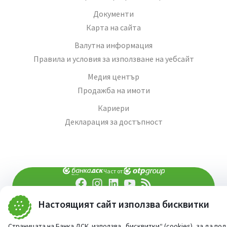
Документи
Карта на сайта
Валутна информация
Правила и условия за използване на уебсайт
Медия център
Продажба на имоти
Кариери
Декларация за достъпност
Част от:
попитай AI асистента ни
Настоящият сайт използва бисквитки
При въпроси -
©
2026
Всички права запазени
Страницата на Банка ДСК използва „бисквитки“ (cookies), за да по
Сайт от:
StudioX