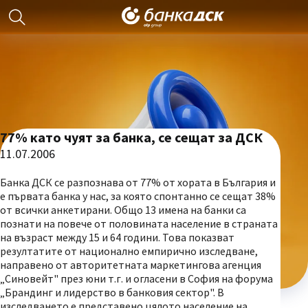
77% като чуят за банка, се сещат за ДСК
11.07.2006
Банка ДСК се разпознава от 77% от хората в България и
е първата банка у нас, за която спонтанно се сещат 38%
от всички анкетирани. Общо 13 имена на банки са
познати на повече от половината население в страната
на възраст между 15 и 64 години. Това показват
резултатите от национално емпирично изследване,
направено от авторитетната маркетингова агенция
„Синовейт" през юни т.г. и огласени в София на форума
„Брандинг и лидерство в банковия сектор". В
изследването е представено цялото население на