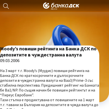
Moody’s повиши рейтинга на Банка ДСК по
депозитите в чуждестранна валута
09.03.2006
На 3 март т.г. Moody’s (Муудис) повиши рейтинга на
Банка ДСК по краткосрочните и дългосрочните
депозити в чуждестранна валута на Baa3/Prime-3 със
стабилна перспектива. Предишният рейтинг на Банката
бе Ba1/NP. По същия начин бе повишен рейтингът и на
“Пиреус Евробанк”.
Тази стъпка е продиктувана от повишените на 1 март
т.г. тавани за България на депозитите в чужда валута до