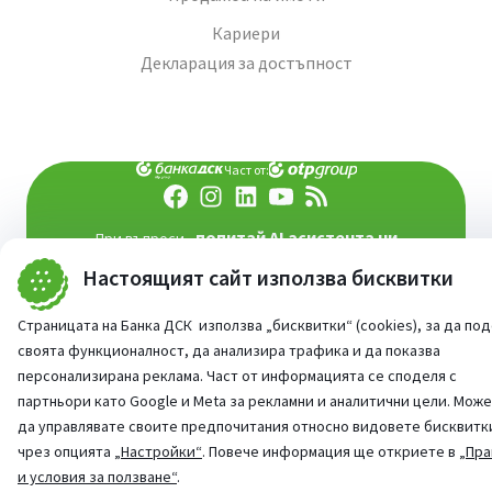
Кариери
Декларация за достъпност
Част от:
попитай AI асистента ни
При въпроси -
Настоящият сайт използва бисквитки
©
2026
Всички права запазени
Сайт от:
StudioX
Страницата на Банка ДСК използва „бисквитки“ (cookies), за да по
своята функционалност, да анализира трафика и да показва
персонализирана реклама. Част от информацията се споделя с
партньори като Google и Meta за рекламни и аналитични цели. Мож
да управлявате своите предпочитания относно видовете бисквитк
чрез опцията
„Настройки“
. Повече информация ще откриете в
„Пра
и условия за ползване“
.