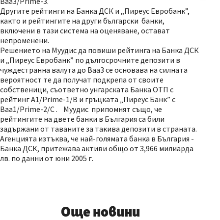
Baa3/Prime-3.
Другите рейтинги на Банка ДСК и „Пиреус Евробанк”,
както и рейтингите на други български банки,
включени в тази система на оценяване, остават
непроменени.
Решението на Муудис да повиши рейтинга на Банка ДСК
и „Пиреус Евробанк” по дългосрочните депозити в
чуждестранна валута до Baa3 се основава на силната
вероятност те да получат подкрепа от своите
собственици, съответно унгарската Банка ОТП с
рейтинг А1/Prime-1/B и гръцката „Пиреус Банк” с
Baa1/Prime-2/C . Муудис припомнят също, че
рейтингите на двете банки в България са били
задържани от таваните за такива депозити в страната.
Агенцията изтъква, че най-голямата банка в България -
Банка ДСК, притежава активи общо от 3,966 милиарда
лв. по данни от юни 2005 г.
Още новини