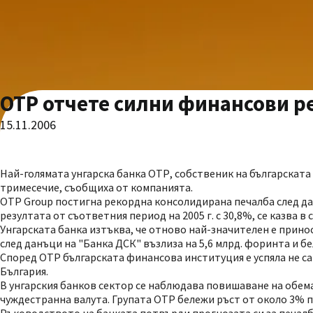
OTP отчете силни финансови р
15.11.2006
Най-голямата унгарска банка ОТР, собственик на българскат
тримесечие, съобщиха от компанията.
OTP Group постигна рекордна консолидирана печалба след данъ
резултата от съответния период на 2005 г. с 30,8%, се казва 
Унгарската банка изтъква, че отново най-значителен е прин
след данъци на "Банка ДСК" възлиза на 5,6 млрд. форинта и бе
Според OTP българската финансова институция е успяла не са
България.
В унгарския банков сектор се наблюдава повишаване на обема
чуждестранна валута. Групата OTP бележи ръст от около 3% 