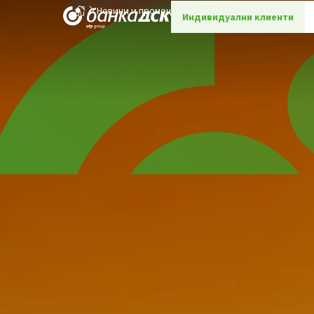
Новини и промоции
Детайли
Индивидуални клиенти