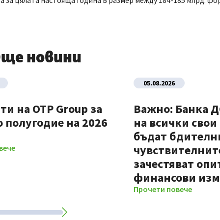
 за цялата настояща година в размер между 184-185 млрд. фо
ще новини
05.08.2026
ти на OTP Group за
Важно: Банка 
 полугодие на 2026
на всички свои
бъдат бдителни
чувствителните
вече
зачестяват опи
финансови из
Прочети повече