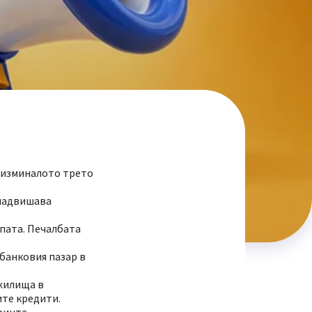
а изминалото трето
 надвишава
упата. Печалбата
 банковия пазар в
 жилища в
ите кредити.