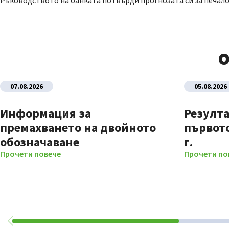
Ръководството на банката потвърди прогнозата си за печалба
О
07.08.2026
05.08.2026
Информация за
Резулта
премахването на двойното
първото
обозначаване
г.
Прочети повече
Прочети по