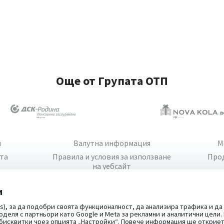
Още от Групата ОТП
и
Валутна информация
М
йта
Правила и условия за използване
Про
на уебсайт
и
s), за да подобри своята функционалност, да анализира трафика и да
оделя с партньори като Google и Meta за рекламни и аналитични цели
 бисквитки чрез опцията
„Настройки“
. Повече информация ще открие