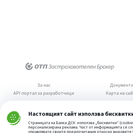
За нас
Документ
API портал за разработчици
Карта на са
Настоящият сайт използва бисквитк
Затвори
Страницата на Банка ДСК използва „бисквитки“ (cookie
Cookie consent change
персонализирана реклама. Част от информацията се сп
управлявате своите предпочитания относно видовете