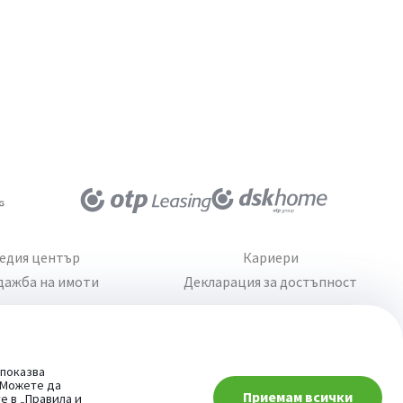
едия център
Кариери
дажба на имоти
Декларация за достъпност
 показва
. Можете да
Приемам всички
При въпроси -
те в
„Правила и