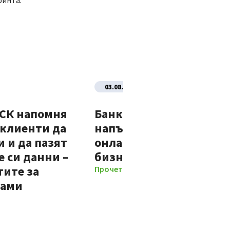
ринта.
03.08.2026
ДСК напомня
Банка ДСК стартира
 клиенти да
напълно автоматизир
 и да пазят
онлайн процес за нови
 си данни –
бизнес клиенти
тите за
Прочети повече
мами