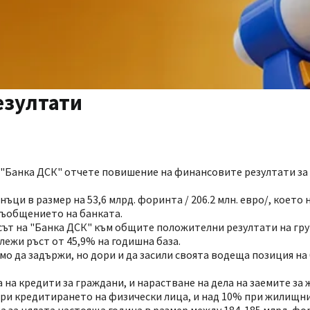
езултати
а "Банка ДСК" отчете повишение на финансовите резултати з
ци в размер на 53,6 млрд. форинта / 206.2 млн. евро/, което
в съобщението на банката.
осът на "Банка ДСК" към общите положителни резултати на гр
лежи ръст от 45,9% на годишна база.
мо да задържи, но дори и да засили своята водеща позиция на
 на кредити за граждани, и нарастване на дела на заемите за
при кредитирането на физически лица, и над 10% при жилищн