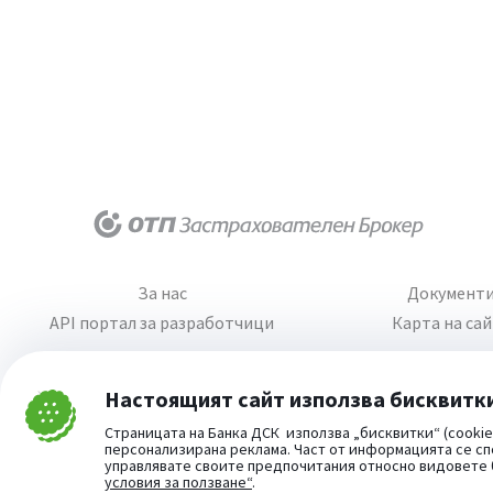
За нас
Документ
API портал за разработчици
Карта на са
Настоящият сайт използва бисквитк
Затвори
Страницата на Банка ДСК използва „бисквитки“ (cookie
Cookie consent change
персонализирана реклама. Част от информацията се сп
управлявате своите предпочитания относно видовете
условия за ползване“
.
Част от: