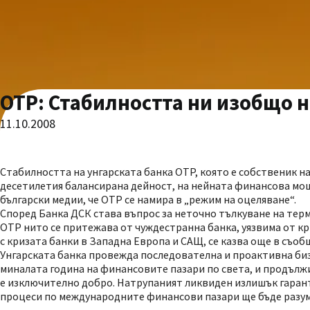
OTP: Стабилността ни изобщо н
11.10.2008
Стабилността на унгарската банка OTP, която е собственик н
десетилетия балансирана дейност, на нейната финансова мощ
български медии, че OTP се намира в „режим на оцеляване“.
Според Банка ДСК става въпрос за неточно тълкуване на терм
OTP нито се притежава от чуждестранна банка, уязвима от кр
с кризата банки в Западна Европа и САЩ, се казва още в съо
Унгарската банка провежда последователна и проактивна бизн
миналата година на финансовите пазари по света, и продълж
е изключително добро. Натрупаният ликвиден излишък гаран
процеси по международните финансови пазари ще бъде разумн