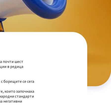
на почти шест
ции в редица
 с борещите се сега
е, които започнаха
ународни стандарти
на негативни