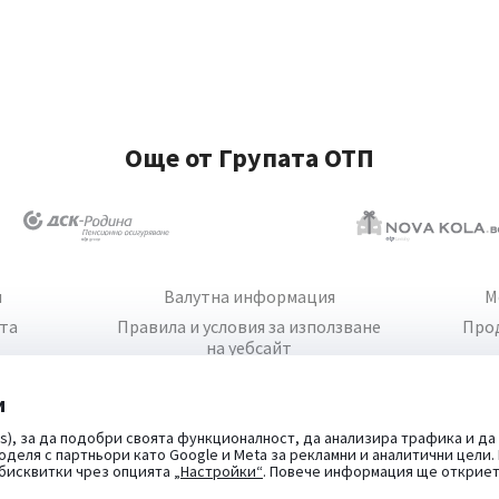
Още от Групата ОТП
и
Валутна информация
М
йта
Правила и условия за използване
Про
на уебсайт
и
s), за да подобри своята функционалност, да анализира трафика и да
оделя с партньори като Google и Meta за рекламни и аналитични цели
 бисквитки чрез опцията
„Настройки“
. Повече информация ще открие