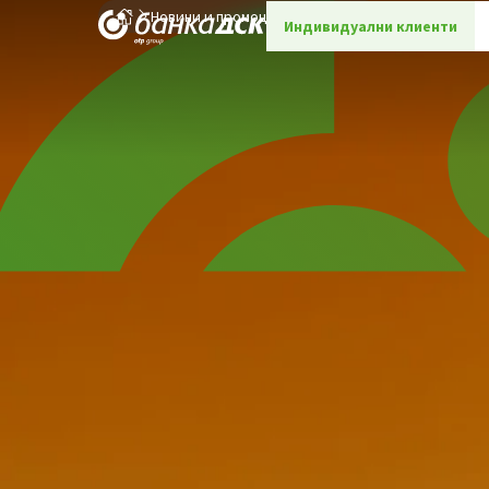
Новини и промоции
Детайли
Индивидуални клиенти