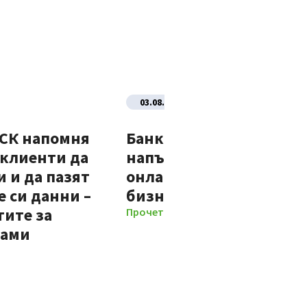
03.08.2026
ДСК напомня
Банка ДСК стартира
 клиенти да
напълно автоматизир
 и да пазят
онлайн процес за нови
 си данни –
бизнес клиенти
тите за
Прочети повече
мами