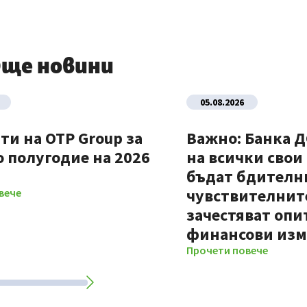
ще новини
05.08.2026
ти на OTP Group за
Важно: Банка 
 полугодие на 2026
на всички свои
бъдат бдителни
чувствителните
вече
зачестяват опи
финансови из
Прочети повече