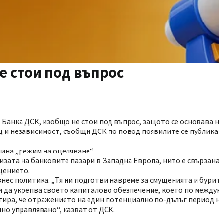
е стои под въпрос
а Банка ДСК, изобщо не стои под въпрос, защото се основава 
 и независимост, съобщи ДСК по повод появилите се публика
ина „режим на оцеляване“.
изата на банковите пазари в Западна Европа, нито е свързана
бщението.
ес политика. „Тя ни подготви навреме за смущенията и бурит
и да укрепва своето капиталово обезпечение, което по межд
тира, че отражението на един потенциално по-дълъг период 
о управлявано“, казват от ДСК.