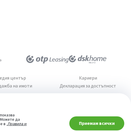
едия център
Кариери
дажба на имоти
Декларация за достъпност
 показва
. Можете да
Приемам всички
При въпроси -
те в
„Правила и
попитай AI асистента ни