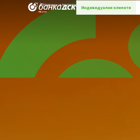
Новини и промоции
Детайли
Индивидуални клиенти