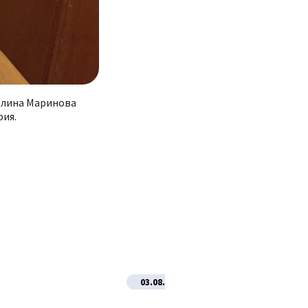
иолина Маринова
рия.
03.08.2026