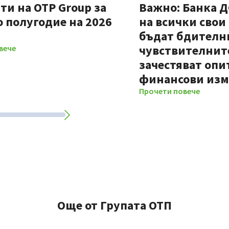
ти на OTP Group за
Важно: Банка 
 полугодие на 2026
на всички свои
бъдат бдителни
чувствителните
вече
зачестяват опи
финансови из
Прочети повече
Още от Групата ОТП