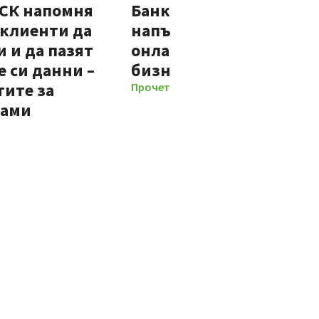
ДСК напомня
Банка ДСК стартира
 клиенти да
напълно автоматизир
 и да пазят
онлайн процес за нови
 си данни –
бизнес клиенти
тите за
Прочети повече
мами