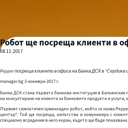
Робот ще посреща клиенти в о
08.11.2017
Pepper посреща клиенти в офиса на Банка ДСК в "Сердика
manager.bg 3 ноември 2017 г.
Банка ДСК стана първата банкова институция в Балканския 
на консултиране на клиенти за банковите продукти и услуги, к
Първият симпатичен хуманоиден робот, който се казва Peppe
център“. Той ще посреща, напътства и комуникира с клиент
специално вградения в него екран, където ще бъде показван