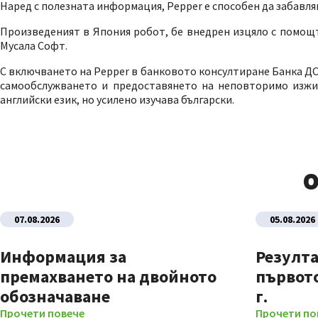
Наред с полезната информация, Pepper е способен да забавляв
Произведеният в Япония робот, бе внедрен изцяло с помощт
Мусала Софт.
С включването на Pepper в банковото консултиране Банка ДС
самообслужването и предоставянето на неповторимо изжив
английски език, но усилено изучава български.
О
07.08.2026
05.08.2026
Информация за
Резулта
премахването на двойното
първото
обозначаване
г.
Прочети повече
Прочети по