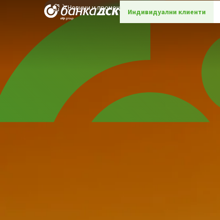
Новини и промоции
Детайли
Индивидуални клиенти