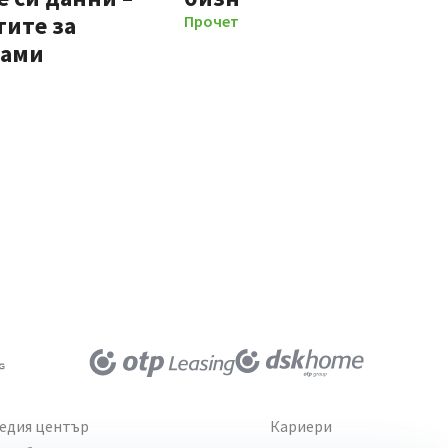
тите за
Прочети повече
мами
едия център
Кариери