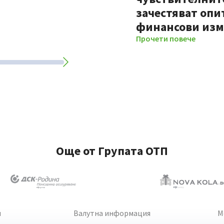
зачестяват опи
финансови из
Прочети повече
Още от Групата ОТП
и
Валутна информация
М