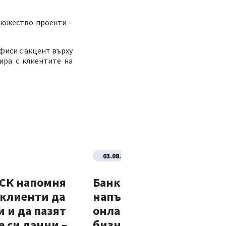
ножество проекти –
фиси с акцент върху
ира с клиентите на
03.08.2026
ДСК напомня
Банка ДСК стартира
 клиенти да
напълно автоматизир
 и да пазят
онлайн процес за нови
 си данни –
бизнес клиенти