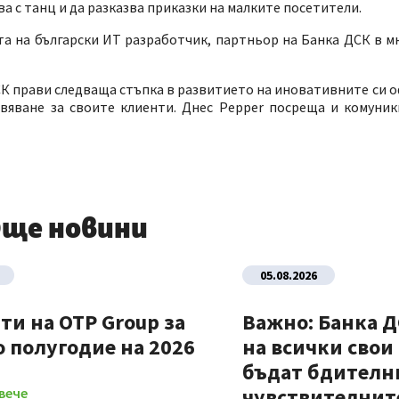
а с танц и да разказва приказки на малките посетители.
а на български ИТ разработчик, партньор на Банка ДСК в м
К прави следваща стъпка в развитието на иновативните си о
яване за своите клиенти. Днес Pepper посреща и комуник
ще новини
05.08.2026
ти на OTP Group за
Важно: Банка 
 полугодие на 2026
на всички свои
бъдат бдителни
чувствителните
вече