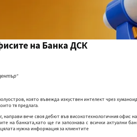
фисите на Банка ДСК
 център"
полуостров, която въвежда изкуствен интелект чрез хуманои
оито тя предлага.
r, направи вече своя дебют във високотехнологичния офис на
ите на банката,като ще ги запознава с всички актуални ба
а цялата нужна информация за клиентите