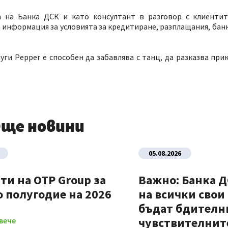
а на Банка ДСК и като консултант в разговор с клиенти
а информация за условията за кредитиране, разплащания, бан
ги Pepper е способен да забавлява с танц, да разказва прик
ще новини
05.08.2026
ти на OTP Group за
Важно: Банка 
 полугодие на 2026
на всички свои
бъдат бдителни
чувствителните
вече