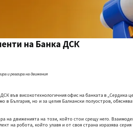
енти на Банка ДСК
ира и реа
гира на движения
 ДСК във високотехнологичния офис на банката в „Сердика ц
о в България, но и за целия Балкански полуостров, обяснява
ра на движенията на този, който стои срещу него. Взаимоде
ект на робота, който улавя и от своя страна изразява серия