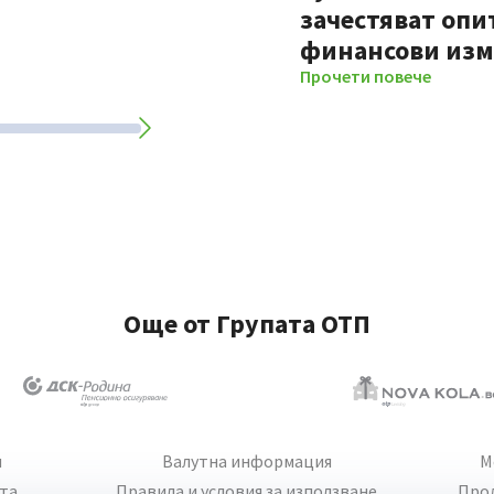
зачестяват опи
финансови из
Прочети повече
Още от Групата ОТП
и
Валутна информация
М
йта
Правила и условия за използване
Про