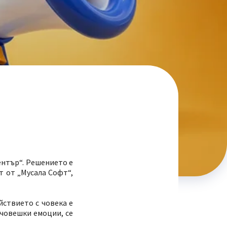
ентър“. Решението е
т от „Мусала Софт“,
йствието с човека е
 човешки емоции, се