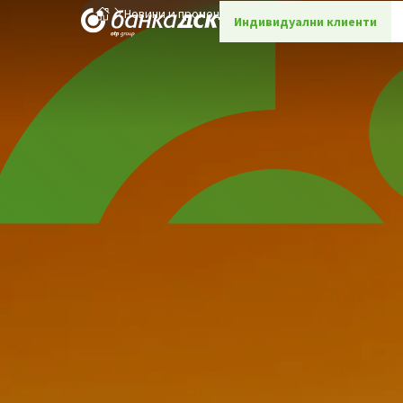
Новини и промоции
Детайли
Индивидуални клиенти