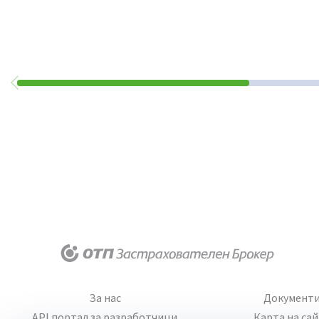
За нас
Документ
API портал за разработчици
Карта на са