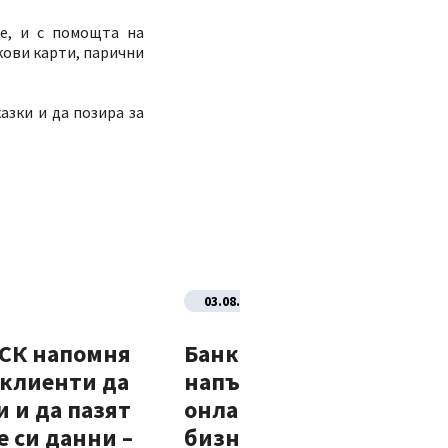
те, и с помощта на
кови карти, парични
азки и да позира за
03.08.2026
ДСК напомня
Банка ДСК стартира
 клиенти да
напълно автоматизир
 и да пазят
онлайн процес за нови
 си данни –
бизнес клиенти