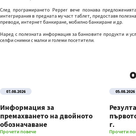
След програмирането Pepper вече познава предложеният
интегрирания в предната му част таблет, предоставя полезн
преводи, интернет банкиране, мобилно банкиране и др.
Наред с полезната информация за банковите продукти и услу
селфи снимки с малки и големи посетители.
О
07.08.2026
05.08.2026
Информация за
Резулта
премахването на двойното
първото
обозначаване
г.
Прочети повече
Прочети по