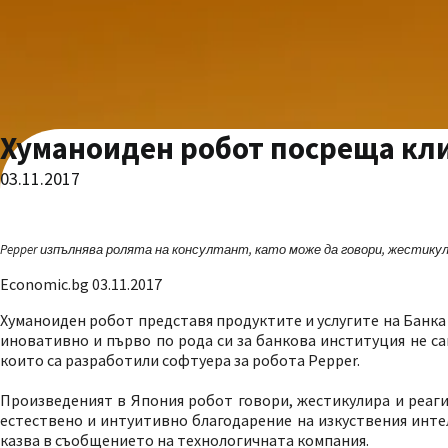
Хуманоиден робот посреща кли
03.11.2017
Pepper изпълнява ролята на консултант, като може да говори, жестикул
Economic.bg 03.11.2017
Хуманоиден робот представя продуктите и услугите на Банка
иновативно и първо по рода си за банкова институция не сам
които са разработили софтуера за робота Pepper.
Произведеният в Япония робот говори, жестикулира и реаги
естествено и интуитивно благодарение на изкуствения интел
казва в съобщението на технологичната компания.