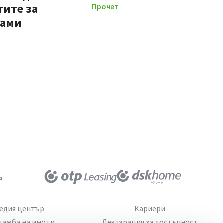
тите за
Прочети повече
мами
едия център
Кариери
дажба на имоти
Декларация за достъпност