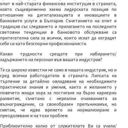
опит в най-старата финансова институция в страната,
която същевременно заема лидерската позиция по
отношение на дигитализацията и иновациите в
банковите услуги в България. Съчетанието на опит и
традиция със следването и прилагането на последните
световни тенденции в банковото обслужване са
притегателна сила за всички, които искат да изградят
себе си като безспорни професионалисти.
Какви трудности срещате при набирането/
задържането на персонал във вашата индустрия?
Те са широко известни не само в нашата индустрия, но и
сред всички работодатели в страната. Липсата на
търпение за детайлно овладяване на необходимите
практически знания и умения, както и желанието у
повечето млади хора за постигане на бързо кариерно
развитие, съчетано с нереални очакванията за
възнаграждение, са своеобразен препъникамък, но
смятам, че идва времето на нормализиране и
преодоляване и на този проблем.
Приблизително колко от служителите Ви са учили/