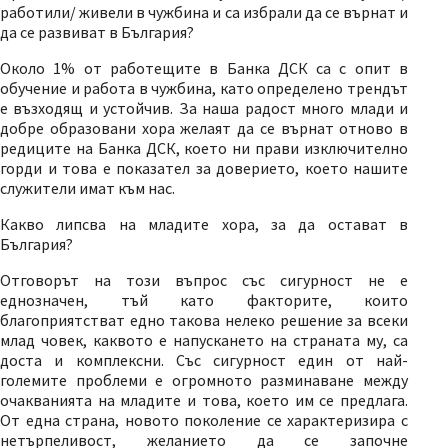
работили/ живели в чужбина и са избрали да се върнат и
да се развиват в България?
Около 1% от работещите в Банка ДСК са с опит в
обучение и работа в чужбина, като определено трендът
е възходящ и устойчив. За наша радост много млади и
добре образовани хора желаят да се върнат отново в
редиците на Банка ДСК, което ни прави изключително
горди и това е показател за доверието, което нашите
служители имат към нас.
Какво липсва на младите хора, за да остават в
България?
Отговорът на този въпрос със сигурност не е
еднозначен, тъй като факторите, които
благоприятстват едно такова нелеко решение за всеки
млад човек, каквото е напускането на страната му, са
доста и комплексни. Със сигурност един от най-
големите проблеми е огромното разминаване между
очакванията на младите и това, което им се предлага.
От една страна, новото поколение се характеризира с
нетърпеливост, желанието да се започне