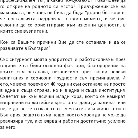
професионален път, а какво по-хубаво от това човек да
го открие на родното си място? Привърженик съм на
максимата, че човек не бива да бъда "дърво без корен,
че носталгията надделява в един момент, и че сме
склонни да се ориентираме към изконни ценности, в
които сме възпитани.
Кои са Вашите причини Вие да сте останали и да се
развивате в България?
Със сигурност моята упоритост и работохолизъм през
годините са били основни фактори, благодарение на
които съм останала, независимо през какви нелеки
изпитания и сериозни трудности съм преминавала. И
ето, че вече повече от 40 години съм останала не просто
в една и съща страна, но и в една и съща институция.
Съветът ми към всички млади хора, които се намират
изправени на житейски кръстопът дали да заминат или
не, е да не се отказват от мечтите си и живота си в
България, защото няма нещо, което човек да не може да
реализира тук, ако вярва и работи достатъчно усилено
за него.