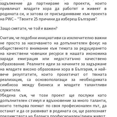
задължение да партнираме на проекти, които
привличат младите хора да работят и живеят в
родината си, и затова се присъединяваме към проекта
на PWC – "Твоите 25 причини да избереш България".
Защо смятате, че той е важен?
Считам, че подобни инициативи са изключително важни
не просто за насочването на допълнителен фокус на
общественото внимание към темата за редуцирането
на качествени човешки ресурси в нашата икономика
заради емиграция или недостатъчно качествено
образование. Реалните идеи за начините за задържане
на младите високо образовани хора в България, и най-
вече резултатите, които произтичат от тяхната
реализация, са основополагащи за необходимата
симбиоза между бизнеса и младите талантливи
служители.
Убедена съм, че този проект ще послужи като
допълнителен стимул и вдъхновение за много таланти,
които тепърва поемат по своя професионален път, да
останат и да се развиват в родината си, ще разпознаят
предимствата на баланса професионален/личен живот,