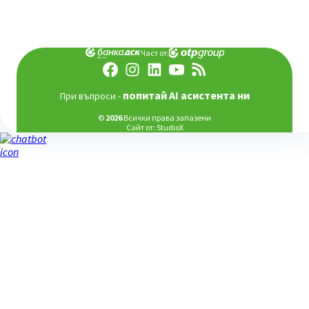
Част от:
попитай AI асистента ни
При въпроси -
©
2026
Всички права запазени
Сайт от:
StudioX