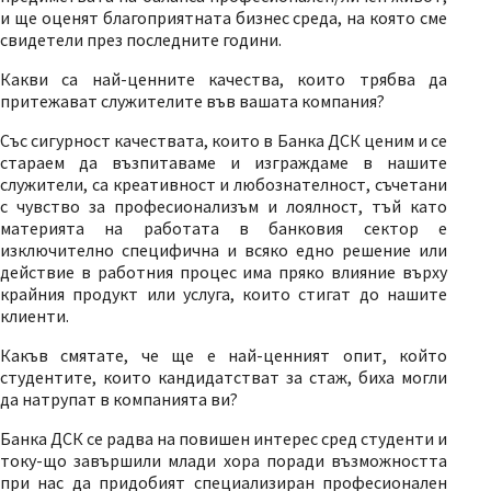
и ще оценят благоприятната бизнес среда, на която сме
свидетели през последните години.
Какви са най-ценните качества, които трябва да
притежават служителите във вашата компания?
Със сигурност качествата, които в Банка ДСК ценим и се
стараем да възпитаваме и изграждаме в нашите
служители, са креативност и любознателност, съчетани
с чувство за професионализъм и лоялност, тъй като
материята на работата в банковия сектор е
изключително специфична и всяко едно решение или
действие в работния процес има пряко влияние върху
крайния продукт или услуга, които стигат до нашите
клиенти.
Какъв смятате, че ще е най-ценният опит, който
студентите, които кандидатстват за стаж, биха могли
да натрупат в компанията ви?
Банка ДСК се радва на повишен интерес сред студенти и
току-що завършили млади хора поради възможността
при нас да придобият специализиран професионален