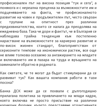
професионален път на висока позиция "тук и сега", а
понякога и с нереална преценка за възможностите им и
подценяването на факта, че професионалното
развитие на човек е продължителен път, често свързан
с трупане на опитност през различни
предизвикателства, които се налага да преодолява на
ежедневна база. Така че дори и фактът, че в България се
наблюдава трайна тенденция към постепенно
нарастване на възможностите за кариерно развитие и
по-висок жизнен стандарт, благоприятстван от
сериозните темпове на икономически растеж, все още
не влияе толкова осезаемо за ангажирането на младите
и включването им в пазара на труда и връщането на
заминалите обратно в родината.
Как смятате, че те могат да бъдат стимулирани да се
развиват тук? Как вашата компания работи в тази
посока?
Банка ДСК може да се похвали с дългогодишно
прилагана политика за привличането на млади кадри,
която включва не просто присъствие на различни
кариерни форуми, където представяме атрактивните