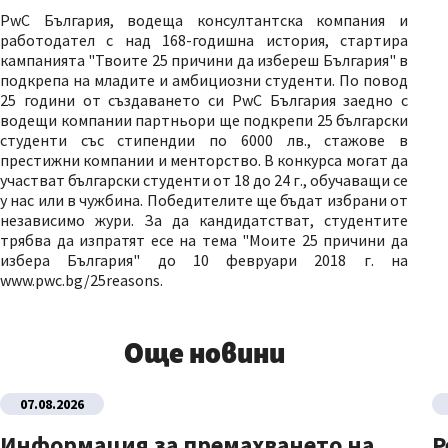
PwC България, водеща консултантска компания и
работодател с над 168-годишна история, стартира
кампанията "Твоите 25 причини да избереш България" в
подкрепа на младите и амбициозни студенти. По повод
25 години от създаването си PwC България заедно с
водещи компании партньори ще подкрепи 25 български
студенти със стипендии по 6000 лв., стажове в
престижни компании и менторство. В конкурса могат да
участват български студенти от 18 до 24 г., обучаващи се
у нас или в чужбина. Победителите ще бъдат избрани от
независимо жури. За да кандидатстват, студентите
трябва да изпратят есе на тема "Моите 25 причини да
избера България" до 10 февруари 2018 г. на
www.pwc.bg/25reasons.
Още новини
07.08.2026
Информация за премахването на
Р