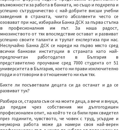
възможности за работа в банката, но също и подкрепа и
успешно сътрудничество с най-добрите висши учебни
заведения в страната, чиито абсолвенти често се
озовават при нас, избирайки Банка ДСК за първа стъпка
в професионалния им път. За наша радост,
мнозинството от тях впоследствие остават и развиват
успешно своите таланти и трупат експертиза при нас.
Неслучайно Банка ДСК се нареди на първо място сред
всички банкови институции в страната като най-
предпочитан работодател в България в
представително проучване сред 7000 студента от 51
университета в България, което ни прави изключително
горди и отговорни в отношението ни към тях.
Бихте ли посъветвали децата си да останат и да се
развиват тук?
Разбира се, старала съм се на моите деца, а вече и внуци,
да предам чрез собствения ми дългогодишен
професионален опит, на който те са били пряк свидетел
през годините, чувството, че човек с труд, усърдие и
неуморна работа може да намери своя най-верен