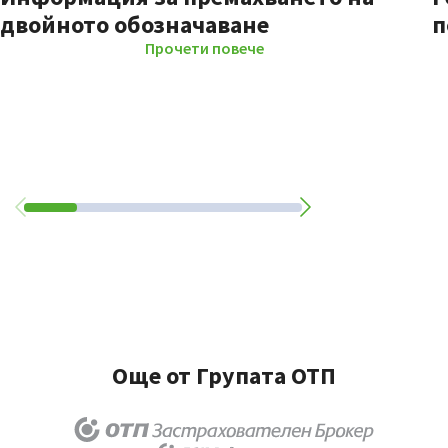
двойното обозначаване
п
Прочети повече
Още от Групата ОТП