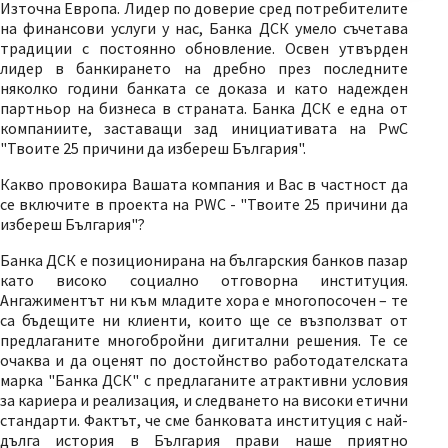
Източна Европа. Лидер по доверие сред потребителите
на финансови услуги у нас, Банка ДСК умело съчетава
традиции с постоянно обновление. Освен утвърден
лидер в банкирането на дребно през последните
няколко години банката се доказа и като надежден
партньор на бизнеса в страната. Банка ДСК е една от
компаниите, заставащи зад инициативата на PwC
"Твоите 25 причини да избереш България".
Какво провокира Вашата компания и Вас в частност да
се включите в проекта на PWC - "Твоите 25 причини да
избереш България"?
Банка ДСК е позиционирана на българския банков пазар
като високо социално отговорна институция.
Ангажиментът ни към младите хора е многопосочен – те
са бъдещите ни клиенти, които ще се възползват от
предлаганите многобройни дигитални решения. Те се
очаква и да оценят по достойнство работодателската
марка "Банка ДСК" с предлаганите атрактивни условия
за кариера и реализация, и следването на високи етични
стандарти. Фактът, че сме банковата институция с най-
дълга история в България прави наше приятно