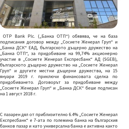
OTP Bank Plc. („Банка ОТП“) обявява, че на база
подписания договор между „Сосиете Женерал Груп“ и
„Банка ДСК“ ЕАД, българското дъщерно дружество на
„Банка ОТП“, за придобиване на 99,74% акционерно
участие в „Сосиете Женерал Експресбанк“ АД (SGEB),
българското дъщерно дружество на „Сосиете Женерал
Груп“ и другите местни дъщерни дружества, на 15
януари 2019 г. приключи финансовата сделка по
придобиването. Договорът за придобиване между
„Сосиете Женерал Груп“ и „Банка ДСК“ беше подписан
на 1 август 2018 г.
С пазарен дял от приблизително 6.4% „Сосиете Женерал
Експресбанк“ е 7-ата по големина банка на българския
банков пазар и като универсална банка е активна както