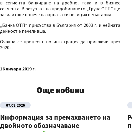
в сегмента банкиране на дребно, така и в бизнес
сегмента. В резултат на придобиването „Група ОТП“ ще
засили още повече пазарната си позиция в България.
„Банка ОТП“ присъства в България от 2003 г. и нейната
дейност е печеливша.
Очаква се процесът по интеграция да приключи през
2020 г.
16 януари 2019 г.
Още новини
07.08.2026
Информация за премахването на
Р
двойното обозначаване
п