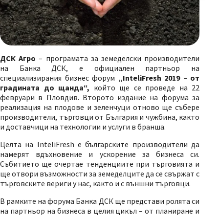
ДСК Агро
– програмата за земеделски производители
на Банка ДСК, е официален партньор на
специализирания бизнес форум
„InteliFresh 2019 – от
градината до щанда“
,
който ще се проведе на 22
февруари в Пловдив. Второто издание на форума за
реализация на плодове и зеленчуци отново ще събере
производители, търговци от България и чужбина, както
и доставчици на технологии и услуги в бранша.
Целта на InteliFresh е българските производители да
намерят вдъхновение и ускорение за бизнеса си.
Събитието ще очертае тенденциите при търговията и
ще отвори възможности за земеделците да се свържат с
търговските вериги у нас, както и с външни търговци.
В рамките на форума
Банка ДСК
ще представи ролята си
на партньор на бизнеса в целия цикъл – от планиране и