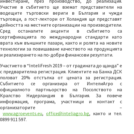
инвестиране, през производство, до реализация.
Участие в събитието ще вземат представители на
водещите търговски вериги в България и чужди
търговци, а гост-лектори от Холандия ще представят
дейността на местните организации на производители.
Сред останалите акценти в събитието са
сертификацията по международни стандарти като
врата към външните пазари, както и ролята на новите
технологии за повишаване качеството на продукцията
и реализирането на по-добри финансови резултати.
Участието в “InteliFresh 2019 – от градината до щанда” е
с предварителна регистрация. Клиентите на Банка ДСК
ползват 20% отстъпка от цената за регистрация.
Събитието се организира от ИнтелиАгро с
официалното партньорство на Посолството на
Кралство Нидерландия в България. За повече
информация, програма, участници и контакт с
организаторите –
www.agroevents.eu
,
office@inteliagro.bg
, както и тел.
0899 911 597.