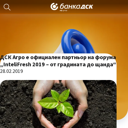
ДСК Агро е официален партньор на форума
„InteliFresh 2019 – от градината до щанда“
28.02.2019