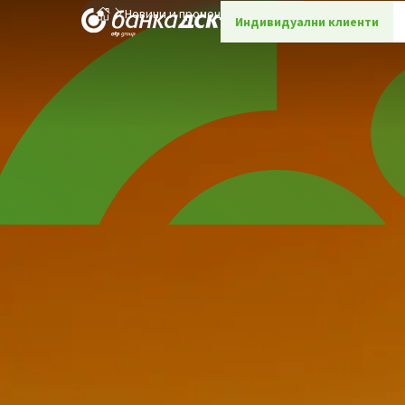
Новини и промоции
Детайли
Индивидуални клиенти