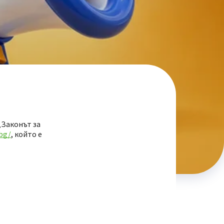
„Законът за
.bg/
, който е