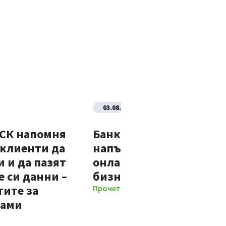
03.08.2026
ДСК напомня
Банка ДСК стартира
 клиенти да
напълно автоматизир
 и да пазят
онлайн процес за нови
 си данни –
бизнес клиенти
тите за
Прочети повече
мами