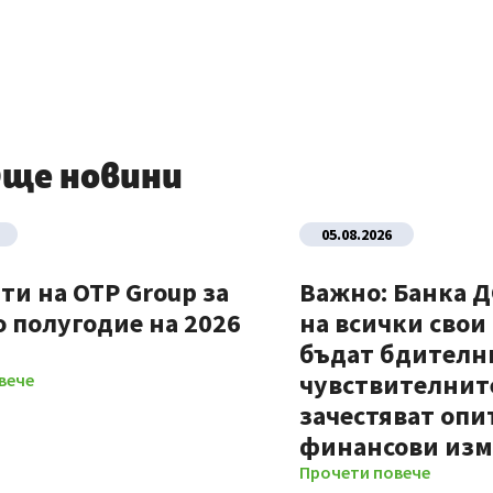
ще новини
05.08.2026
ти на OTP Group за
Важно: Банка 
 полугодие на 2026
на всички свои
бъдат бдителни
чувствителните
вече
зачестяват опи
финансови из
Прочети повече