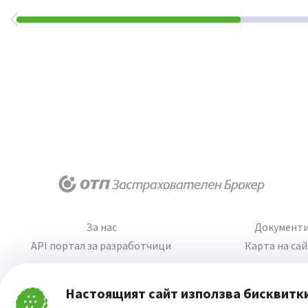
За нас
Документ
API портал за разработчици
Карта на са
Настоящият сайт използва бисквитк
Затвори