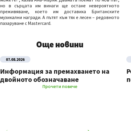
но в сърцата им винаги ще остане невероятното
преживяване, което им доставиха Британските
музикални награди. А пътят към тях е лесен – редовното
пазаруване с Mastercard.
Още новини
07.08.2026
Информация за премахването на
Р
двойното обозначаване
п
Прочети повече