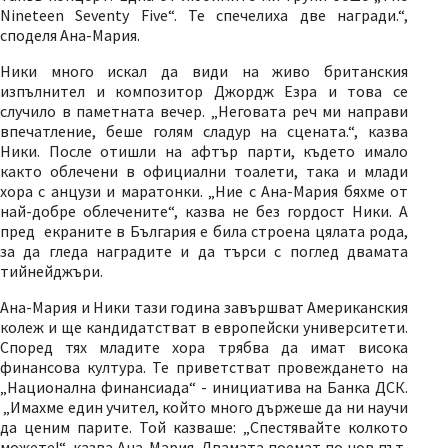
Nineteen Seventy Five“. Те спечелиха две награди.“,
споделя Ана-Мария.
Ники много искал да види на живо британския
изпълнител и композитор Джордж Езра и това се
случило в паметната вечер. „Неговата реч ми направи
впечатление, беше голям сладур на сцената.“, казва
Ники. После отишли на афтър парти, където имало
както облечени в официални тоалети, така и млади
хора с анцузи и маратонки. „Ние с Ана-Мария бяхме от
най-добре облечените“, казва не без гордост Ники. А
пред екраните в България е била строена цялата рода,
за да гледа наградите и да търси с поглед двамата
тийнейджъри.
Ана-Мария и Ники тази година завършват Американския
колеж и ще кандидатстват в европейски университети.
Според тях младите хора трябва да имат висока
финансова култура. Те приветстват провеждането на
„Национална финансиада“ - инициатива на Банка ДСК.
„Имахме един учител, който много държеше да ни научи
да ценим парите. Той казваше: „Спестявайте колкото
можете!“, казва Ана-Мария. Двамата поемат по нов път,