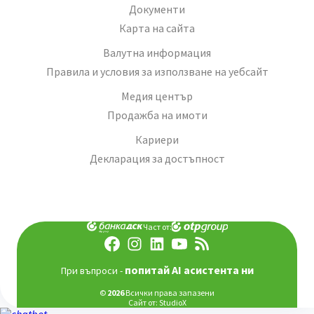
Документи
Карта на сайта
Валутна информация
Правила и условия за използване на уебсайт
Медия център
Продажба на имоти
Кариери
Декларация за достъпност
Част от:
попитай AI асистента ни
При въпроси -
©
2026
Всички права запазени
Сайт от:
StudioX