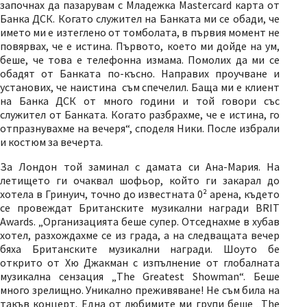
започнах да пазарувам с Младежка Mastercard карта от
Банка ДСК. Когато служител на Банката ми се обади, че
името ми е изтеглено от томболата, в първия момент не
повярвах, че е истина. Първото, което ми дойде на ум,
беше, че това е телефонна измама. Помолих да ми се
обадят от Банката по-късно. Направих проучване и
установих, че наистина съм спечелил. Баща ми е клиент
на Банка ДСК от много години и той говори със
служител от Банката. Когато разбрахме, че е истина, го
отпразнувахме на вечеря“, споделя Ники. После избрали
и костюм за вечерта.
За Лондон той заминал с дамата си Ана-Мария. На
летището ги очаквал шофьор, който ги закарал до
хотела в Гринуич, точно до известната 0² арена, където
се провеждат Британските музикални награди BRIT
Awards. „Организацията беше супер. Отседнахме в хубав
хотел, разхождахме се из града, а на следващата вечер
бяха Британските музикални награди. Шоуто бе
открито от Хю Джакман с изпълнение от глобалната
музикална сензация „The Greatest Showman“. Беше
много зрелищно. Уникално преживяване! Не съм била на
такъв концерт. Една от любимите ми групи беше „The