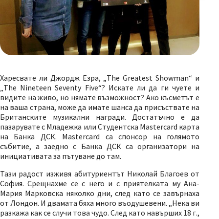
Харесвате ли Джордж Езра, „The Greatest Showman“ и
„The Nineteen Seventy Five“? Искате ли да ги чуете и
видите на живо, но няматe възможност? Ако късметът е
на ваша страна, може да имате шанса да присъствате на
Британските музикални награди. Достатъчно е да
пазарувате с Младежка или Студентска Mastercard карта
на Банка ДСК. Mastercard са спонсор на голямото
събитие, а заедно с Банка ДСК са организатори на
инициативата за пътуване до там.
Тази радост изживя абитуриентът Николай Благоев от
София. Срещнахме се с него и с приятелката му Ана-
Мария Марковска няколко дни, след като се завърнаха
от Лондон. И двамата бяха много въодушевени. „Нека ви
разкажа как се случи това чудо. След като навърших 18 г.,