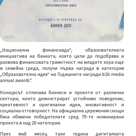
„Национална финансиада“, образователната
инициатива на банката, която цели да подобрява и
развива финансовата грамотност на младите хора още
в семейна среда, получи първа награда в категория
„Образователна идея“ на Годишните награди b2b media
annual awards”.
Конкурсът отличава бизнеси и проекти от различни
сектори, които демонстрират устойчиво поведение,
креативност и оригинални идеи, иновативност и
социална отговорност. На официална церемония снощи
бяха обявени победителите сред 70-те номинирани
проекта в над 20 категории.
През май месец тази година дигиталната