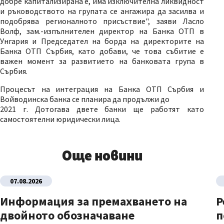
добре капитализирана е, има изключителна ликвидност
и ръководството на групата се ангажира да засилва и
подобрява регионалното присъствие", заяви Ласло
Волф, зам.-изпълнителен директор на Банка ОТП в
Унгария и Председател на борда на директорите на
Банка ОТП Сърбия, като добави, че това събитие е
важен момент за развитието на банковата група в
Сърбия.
Процесът на интеграция на Банка ОТП Сърбия и
Войводинска банка се планира да продължи до
2021 г. Дотогава двете банки ще работят като
самостоятелни юридически лица.
Още новини
07.08.2026
Информация за премахването на
Р
двойното обозначаване
п