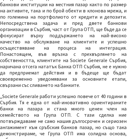
банкови институции на местния пазар както по размер
на активите, така и по брой обекти в клонова мрежа, и
по големина на портфолиото от кредити и депозити.
Непосредствена задача и пред двете банкови
организации в Сърбия, част от Група ОТП, ще бъде да се
фокусират върху поддържането на най-високо
качество на обслужване на клиентите и успешно
осъществяване на процеса на интеграция.
Понастоящем, във връзка с прехвърлянето на
собствеността, клиентите на Societe Generale Сърбия,
наричана отсега нататък Банка ОТП Сърбия, не е нужно
да предприемат действия и в бъдеще ще бъдат
своевременно уведомявани за основните етапи,
свързани със сливането на банките.
„Societe Generale работи успешно повече от 40 години в
Сърбия. Тя е една от най-иновативно ориентираните
банки на пазара и стана много ценен член на
семейството на Група ОТП. С тази сделка ние
потвърждаваме не само нашия дългосрочен и сериозен
ангажимент към сръбския банков пазар, но също така
демонстрираме, че Група ОТП има солидна основа,