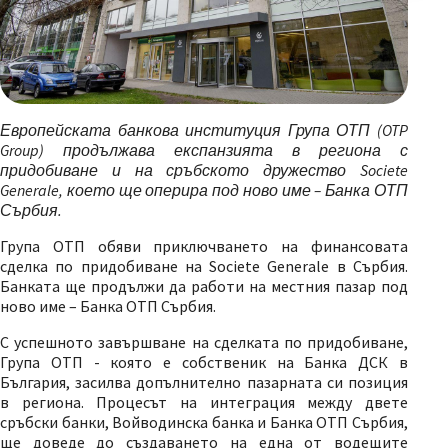
Е
вропейската банкова институция Група ОТП (OTP
Group) продължава експанзията в региона с
придобиване и на сръбското дружество Societe
Generale, което ще оперира под ново име – Банка ОТП
Сърбия.
Група ОТП обяви приключването на финансовата
сделка по придобиване на Societe Generale в Сърбия.
Банката ще продължи да работи на местния пазар под
ново име – Банка ОТП Сърбия.
С успешното завършване на сделката по придобиване,
Група ОТП - която е собственик на Банка ДСК в
България, засилва допълнително пазарната си позиция
в региона. Процесът на интеграция между двете
сръбски банки, Войводинска банка и Банка ОТП Сърбия,
ще доведе до създаването на една от водещите