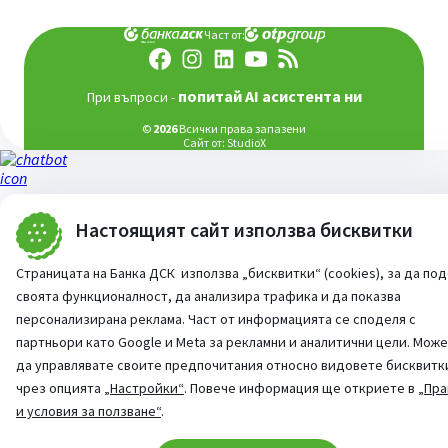
Част от:
попитай AI асистента ни
При въпроси -
©
2026
Всички права запазени
Сайт от:
StudioX
Настоящият сайт използва бисквитки
Страницата на Банка ДСК използва „бисквитки“ (cookies), за да по
своята функционалност, да анализира трафика и да показва
персонализирана реклама. Част от информацията се споделя с
партньори като Google и Meta за рекламни и аналитични цели. Мож
да управлявате своите предпочитания относно видовете бисквитк
чрез опцията
„Настройки“
. Повече информация ще откриете в
„Пра
и условия за ползване“
.