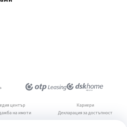
едия център
Кариери
дажба на имоти
Декларация за достъпност