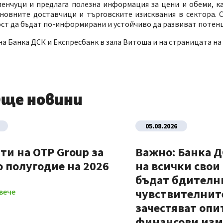
енчуци и предлага полезна информация за цени и обеми, ка
новните доставчици и търговските изисквания в сектора. С
ст да бъдат по-информирани и устойчиво да развиват потенци
а Банка ДСК и Експресбанк в зала Витоша и на страницата на
ще новини
05.08.2026
ти на OTP Group за
Важно: Банка 
 полугодие на 2026
на всички свои
бъдат бдителни
чувствителните
вече
зачестяват опи
финансови из