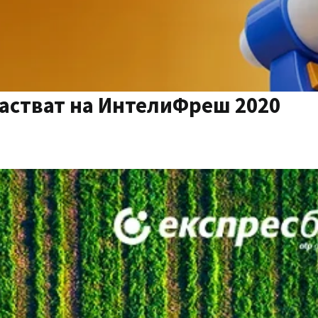
частват на ИнтелиФреш 2020