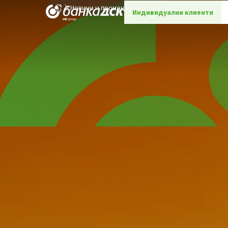
Новини и промоции
Детайли
Индивидуални клиенти