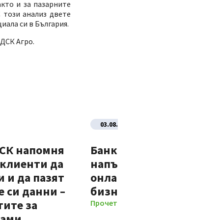
кто и за пазарните
 този анализ двете
ала си в България.
 ДСК Агро.
03.08.2026
ДСК напомня
Банка ДСК стартира
 клиенти да
напълно автоматизир
 и да пазят
онлайн процес за нови
 си данни –
бизнес клиенти
тите за
Прочети повече
мами