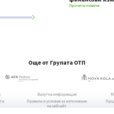
Прочети повече
Още от Групата ОТП
и
Валутна информация
М
йта
Правила и условия за използване
Про
на уебсайт