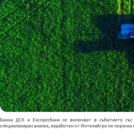
Банка ДСК и Експресбанк се включват в събитието със
специализиран анализ, изработен от ИнтелиАгро по поръчка н