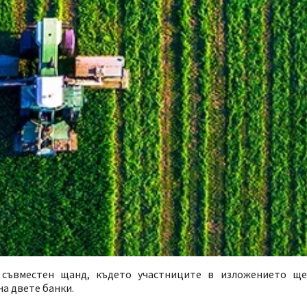
 съвместен щанд, където участниците в изложението ще
а двете банки.